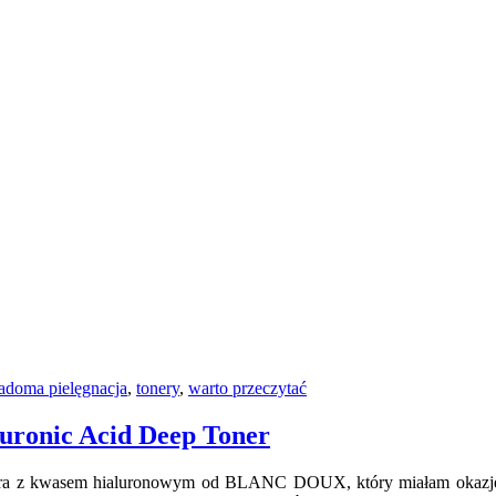
adoma pielęgnacja
,
tonery
,
warto przeczytać
onic Acid Deep Toner
era z kwasem hialuronowym od BLANC DOUX, który miałam okazję te