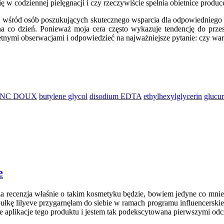
ę w codziennej pielęgnacji i czy rzeczywiście spełnia obietnice produc
ią wśród osób poszukujących skutecznego wsparcia dla odpowiedniego 
a co dzień. Ponieważ moja cera często wykazuje tendencję do przes
etnymi obserwacjami i odpowiedzieć na najważniejsze pytanie: czy wart
NC DOUX
butylene glycol
disodium EDTA
ethylhexylglycerin
glucur
e
sza recenzja właśnie o takim kosmetyku będzie, bowiem jedyne co mni
 Ampułkę lilyeve przygarnęłam do siebie w ramach programu influence
ie aplikacje tego produktu i jestem tak podekscytowana pierwszymi od