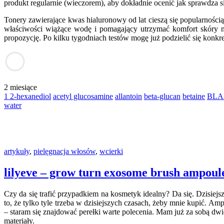
produkt regularnie (wieczorem), aby dokładnie ocenić jak sprawdza si
Tonery zawierające kwas hialuronowy od lat cieszą się popularnośc
właściwości wiążące wodę i pomagający utrzymać komfort skóry n
propozycję. Po kilku tygodniach testów mogę już podzielić się konkr
2 miesiące
1 2-hexanediol
acetyl glucosamine
allantoin
beta-glucan
betaine
BLA
water
artykuły
,
pielęgnacja włosów
,
wcierki
lilyeve – grow turn exosome brush ampoul
Czy da się trafić przypadkiem na kosmetyk idealny? Da się. Dzisiej
to, że tylko tyle trzeba w dzisiejszych czasach, żeby mnie kupić.
– staram się znajdować perełki warte polecenia. Mam już za sobą dw
materiały.