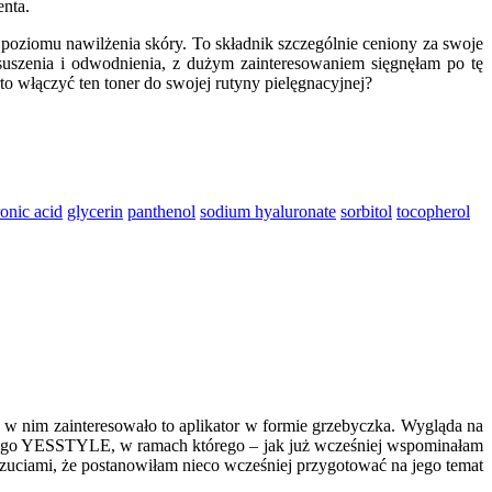
enta.
poziomu nawilżenia skóry. To składnik szczególnie ceniony za swoje
uszenia i odwodnienia, z dużym zainteresowaniem sięgnęłam po tę
o włączyć ten toner do swojej rutyny pielęgnacyjnej?
onic acid
glycerin
panthenol
sodium hyaluronate
sorbitol
tocopherol
e w nim zainteresowało to aplikator w formie grzebyczka. Wygląda na
rskiego YESSTYLE, w ramach którego – jak już wcześniej wspominałam
czuciami, że postanowiłam nieco wcześniej przygotować na jego temat