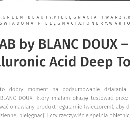
Y
,
GREEN BEAUTY
,
PIELĘGNACJA TWARZY
,
ŚWIADOMA PIELĘGNACJA
,
TONERY
,
WART
AB by BLANC DOUX –
luronic Acid Deep T
 to dobry moment na podsumowanie działania
BLANC DOUX, który miałam okazję testować przez o
wać omawiany produkt regularnie (wieczorem), aby d
iennej pielęgnacji i czy rzeczywiście spełnia obietni