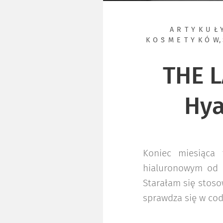
ARTYKUŁ
KOSMETYKÓW
,
THE L
Hya
Koniec miesiąca
hialuronowym od 
Starałam się stoso
sprawdza się w codz