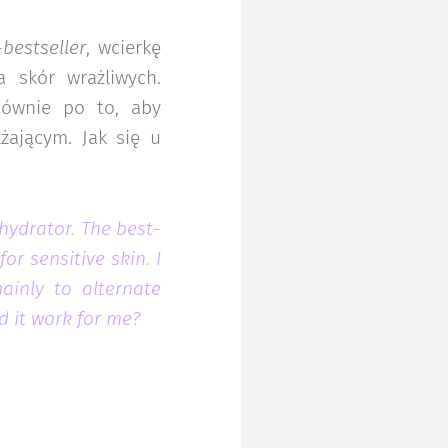
-
bestseller
, wcierkę
 skór wrażliwych.
łównie po to, aby
żającym. Jak się u
ohydrator. The best-
or sensitive skin. I
mainly to alternate
 it work for me?