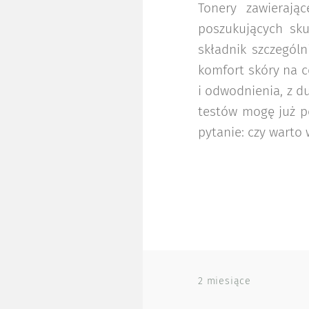
Tonery zawierają
poszukujących sk
składnik szczegól
komfort skóry na c
i odwodnienia, z d
testów mogę już p
pytanie: czy warto 
2 miesiące