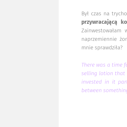
Był czas na trycho
przywracającą ko
Zainwestowałam w
naprzemiennie żon
mnie sprawdziła?
There was a time fo
selling lotion that
invested in it par
between something