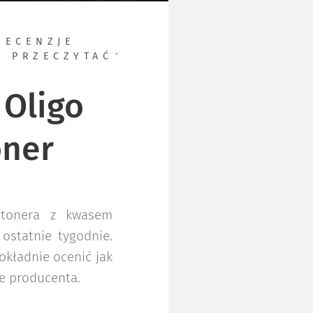
RECENZJE
O PRZECZYTAĆ
 Oligo
oner
 tonera z kwasem
statnie tygodnie.
okładnie ocenić jak
ce producenta.