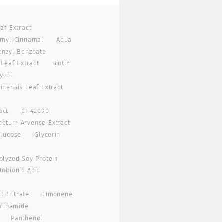
af Extract
myl Cinnamal
Aqua
enzyl Benzoate
 Leaf Extract
Biotin
ycol
inensis Leaf Extract
act
CI 42090
setum Arvense Extract
lucose
Glycerin
olyzed Soy Protein
tobionic Acid
 Filtrate
Limonene
acinamide
Panthenol