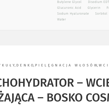
Butylene Glycol
Disodium ED
Glucuronic Acid
Glycerin
P
Sodium Hyaluronate
Sorbitol
Water
YKUŁY
,
DENKO
,
PIELĘGNACJA WŁOSÓW
,
WCI
CHOHYDRATOR – WCI
ŻAJĄCA – BOSKO COS