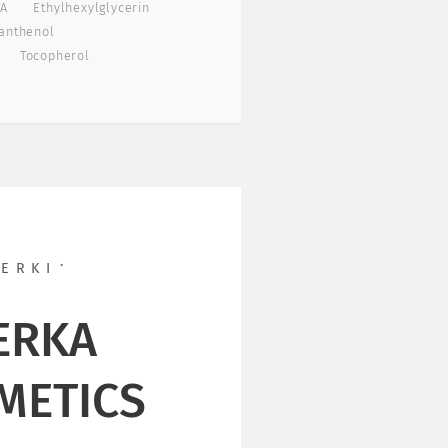
TA
Ethylhexylglycerin
anthenol
Tocopherol
ERKI
ERKA
METICS