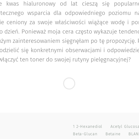
ce kwas hialuronowy od lat cieszą się popular
utecznego wsparcia dla odpowiedniego poziomu naw
nie ceniony za swoje właściwości wiążące wodę i p
o dzień. Ponieważ moja cera często wykazuje tenden
użym zainteresowaniem sięgnęłam po tę propozycję. 
odzielić się konkretnymi obserwacjami i odpowiedzie
włączyć ten toner do swojej rutyny pielęgnacyjnej?
1 2-Hexanediol
Acetyl Glucos
Beta-Glucan
Betaine
BLAN