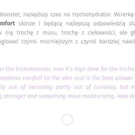
booster, najwyższy czas na trychohydrator. Wcierkę
mfort
skórze i będącą najlepszą odpowiedzią dla
 nią trochę z musu, trochę z ciekawości, ale g
glować czymś mocniejszym z czymś bardziej nawil
r the trichobooster, now it’s high time for the trich
 restores comfort to the skin and is the best answer f
tly out of necessity, partly out of curiosity, but 
 stronger and something more moisturizing. How did