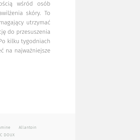
nością wśród osób
ilżenia skóry. To
omagający utrzymać
cję do przesuszenia
Po kilku tygodniach
ć na najważniejsze
amine
Allantoin
C DOUX