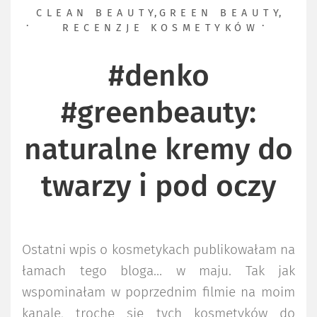
CLEAN BEAUTY
,
GREEN BEAUTY
,
RECENZJE KOSMETYKÓW
#denko
#greenbeauty:
naturalne kremy do
twarzy i pod oczy
Ostatni wpis o kosmetykach publikowałam na
łamach tego bloga… w maju. Tak jak
wspominałam w poprzednim filmie na moim
kanale, trochę się tych kosmetyków do