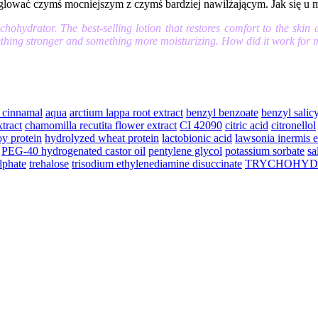
nglować czymś mocniejszym z czymś bardziej nawilżającym. Jak się u 
chohydrator. The best-selling lotion that restores comfort to the skin an
omething stronger and something more moisturizing. How did it work for
 cinnamal
aqua
arctium lappa root extract
benzyl benzoate
benzyl salicy
xtract
chamomilla recutita flower extract
CI 42090
citric acid
citronellol
y protein
hydrolyzed wheat protein
lactobionic acid
lawsonia inermis e
PEG-40 hydrogenated castor oil
pentylene glycol
potassium sorbate
sa
lphate
trehalose
trisodium ethylenediamine disuccinate
TRYCHOHYD