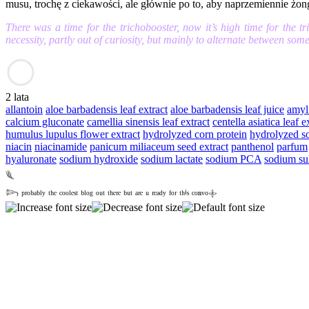
musu, trochę z ciekawości, ale głównie po to, aby naprzemiennie żo
There was a time for the trichobooster, now it’s high time for the tri
necessity, partly out of curiosity, but mainly to alternate between s
2 lata
allantoin
aloe barbadensis leaf extract
aloe barbadensis leaf juice
amyl
calcium gluconate
camellia sinensis leaf extract
centella asiatica leaf e
humulus lupulus flower extract
hydrolyzed corn protein
hydrolyzed so
niacin
niacinamide
panicum miliaceum seed extract
panthenol
parfum
hyaluronate
sodium hydroxide
sodium lactate
sodium PCA
sodium su
𓆰
𓆸 ᵖʳᵒᵇᵃᵇˡʸ ᵗʰᵉ ᶜᵒᵒˡᵉˢᵗ ᵇˡᵒᵍ ᵒᵘᵗ ᵗʰᵉʳᵉ ᵇᵘᵗ ᵃʳᵉ ᵘ ʳᵉᵃᵈʸ ᶠᵒʳ ᵗʰⁱˢ ᶜᵒⁿᵛᵒ𓇬