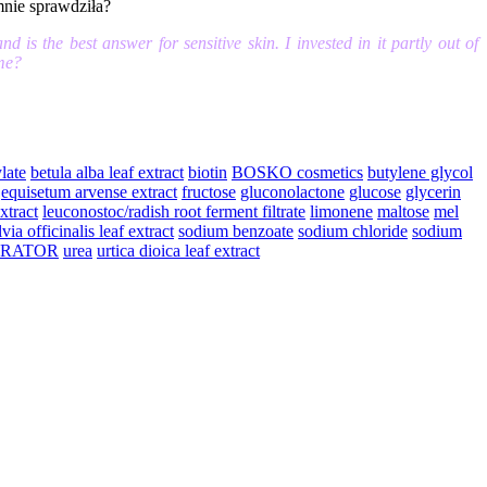
mnie sprawdziła?
d is the best answer for sensitive skin. I invested in it partly out of
 me?
late
betula alba leaf extract
biotin
BOSKO cosmetics
butylene glycol
equisetum arvense extract
fructose
gluconolactone
glucose
glycerin
xtract
leuconostoc/radish root ferment filtrate
limonene
maltose
mel
lvia officinalis leaf extract
sodium benzoate
sodium chloride
sodium
RATOR
urea
urtica dioica leaf extract