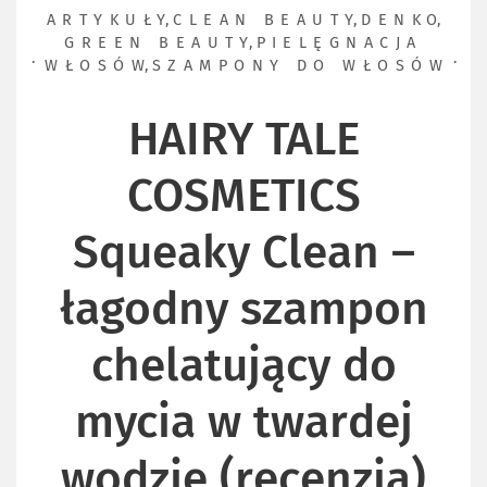
ARTYKUŁY
,
CLEAN BEAUTY
,
DENKO
,
GREEN BEAUTY
,
PIELĘGNACJA
WŁOSÓW
,
SZAMPONY DO WŁOSÓW
HAIRY TALE
COSMETICS
Squeaky Clean –
łagodny szampon
chelatujący do
mycia w twardej
wodzie (recenzja)