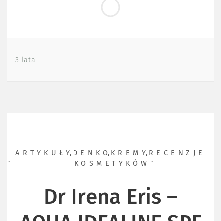
3 lata
ARTYKUŁY
,
DENKO
,
KREMY
,
RECENZJE
KOSMETYKÓW
Dr Irena Eris –