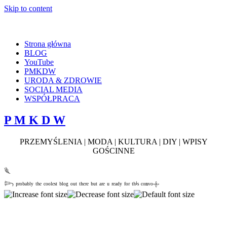
Skip to content
Strona główna
BLOG
YouTube
PMKDW
URODA & ZDROWIE
SOCIAL MEDIA
WSPÓŁPRACA
P M K D W
PRZEMYŚLENIA | MODA | KULTURA | DIY | WPISY
GOŚCINNE
𓆰
𓆸 ᵖʳᵒᵇᵃᵇˡʸ ᵗʰᵉ ᶜᵒᵒˡᵉˢᵗ ᵇˡᵒᵍ ᵒᵘᵗ ᵗʰᵉʳᵉ ᵇᵘᵗ ᵃʳᵉ ᵘ ʳᵉᵃᵈʸ ᶠᵒʳ ᵗʰⁱˢ ᶜᵒⁿᵛᵒ𓇬