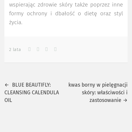
wspierając zdrowie skóry także poprzez inne
formy ochrony i dbałość o dietę oraz styl
życia.
2 lata
Previous
Next
Nawigacja
←
BLUE BEAUTIFLY:
kwas borny w pielęgnacji
post
post
CLEANSING CALENDULA
skóry: właściwości i
wpisu
OIL
zastosowanie
→