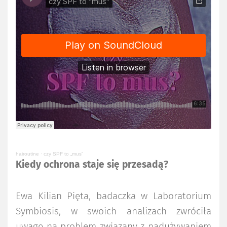
hairoutine
·
czy SPF to „mus”
Kiedy ochrona staje się przesadą?
Ewa Kilian Pięta, badaczka w Laboratorium
Symbiosis, w swoich analizach zwróciła
uwagę na problem związany z nadużywaniem