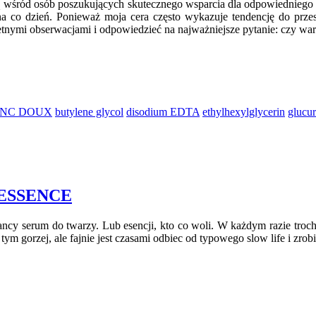
ią wśród osób poszukujących skutecznego wsparcia dla odpowiedniego 
a co dzień. Ponieważ moja cera często wykazuje tendencję do przes
etnymi obserwacjami i odpowiedzieć na najważniejsze pytanie: czy wart
NC DOUX
butylene glycol
disodium EDTA
ethylhexylglycerin
glucur
 ESSENCE
cy serum do twarzy. Lub esencji, kto co woli. W każdym razie trochę
 tym gorzej, ale fajnie jest czasami odbiec od typowego slow life i zr