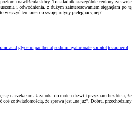
poziomu nawilżenia skóry. To składnik szczególnie ceniony za swoje
uszenia i odwodnienia, z dużym zainteresowaniem sięgnęłam po tę
o włączyć ten toner do swojej rutyny pielęgnacyjnej?
onic acid
glycerin
panthenol
sodium hyaluronate
sorbitol
tocopherol
 się naczekałam aż zapuka do moich drzwi i przyznam bez bicia, że
obić coś ze świadomością, że sprawa jest „na już”. Dobra, przechodzimy