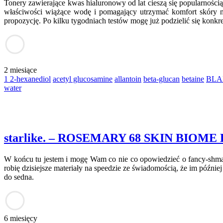
Tonery zawierające kwas hialuronowy od lat cieszą się popularnośc
właściwości wiążące wodę i pomagający utrzymać komfort skóry n
propozycję. Po kilku tygodniach testów mogę już podzielić się konkr
2 miesiące
1 2-hexanediol
acetyl glucosamine
allantoin
beta-glucan
betaine
BLA
water
starlike. – ROSEMARY 68 SKIN BIOME
W końcu tu jestem i mogę Wam co nie co opowiedzieć o fancy-shman
robię dzisiejsze materiały na speedzie ze świadomością, że im później
do sedna.
6 miesięcy