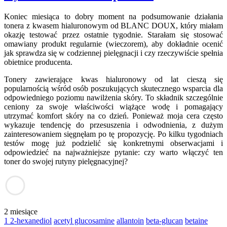
Koniec miesiąca to dobry moment na podsumowanie działania
tonera z kwasem hialuronowym od BLANC DOUX, który miałam
okazję testować przez ostatnie tygodnie. Starałam się stosować
omawiany produkt regularnie (wieczorem), aby dokładnie ocenić
jak sprawdza się w codziennej pielęgnacji i czy rzeczywiście spełnia
obietnice producenta.
Tonery zawierające kwas hialuronowy od lat cieszą się
popularnością wśród osób poszukujących skutecznego wsparcia dla
odpowiedniego poziomu nawilżenia skóry. To składnik szczególnie
ceniony za swoje właściwości wiążące wodę i pomagający
utrzymać komfort skóry na co dzień. Ponieważ moja cera często
wykazuje tendencję do przesuszenia i odwodnienia, z dużym
zainteresowaniem sięgnęłam po tę propozycję. Po kilku tygodniach
testów mogę już podzielić się konkretnymi obserwacjami i
odpowiedzieć na najważniejsze pytanie: czy warto włączyć ten
toner do swojej rutyny pielęgnacyjnej?
2 miesiące
1 2-hexanediol
acetyl glucosamine
allantoin
beta-glucan
betaine