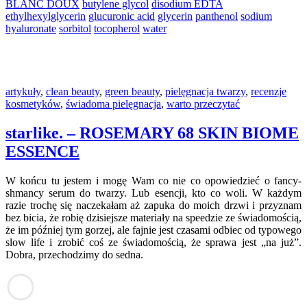
BLANC DOUX
butylene glycol
disodium EDTA
ethylhexylglycerin
glucuronic acid
glycerin
panthenol
sodium
hyaluronate
sorbitol
tocopherol
water
artykuły
,
clean beauty
,
green beauty
,
pielęgnacja twarzy
,
recenzje
kosmetyków
,
świadoma pielęgnacja
,
warto przeczytać
starlike. – ROSEMARY 68 SKIN BIOME
ESSENCE
W końcu tu jestem i mogę Wam co nie co opowiedzieć o fancy-
shmancy serum do twarzy. Lub esencji, kto co woli. W każdym
razie trochę się naczekałam aż zapuka do moich drzwi i przyznam
bez bicia, że robię dzisiejsze materiały na speedzie ze świadomością,
że im później tym gorzej, ale fajnie jest czasami odbiec od typowego
slow life i zrobić coś ze świadomością, że sprawa jest „na już”.
Dobra, przechodzimy do sedna.