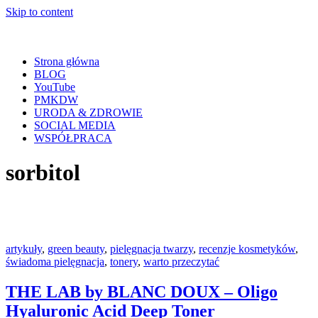
Skip to content
Strona główna
BLOG
YouTube
PMKDW
URODA & ZDROWIE
SOCIAL MEDIA
WSPÓŁPRACA
sorbitol
artykuły
,
green beauty
,
pielęgnacja twarzy
,
recenzje kosmetyków
,
świadoma pielęgnacja
,
tonery
,
warto przeczytać
THE LAB by BLANC DOUX – Oligo
Hyaluronic Acid Deep Toner