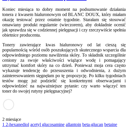
Koniec miesiąca to dobry moment na podsumowanie działania
tonera z kwasem hialuronowym od BLANC DOUX, który miałam
okazję testować przez ostatnie tygodnie. Starałam się stosować
omawiany produkt regularnie (wieczorem), aby dokładnie ocenić
jak sprawdza się w codziennej pielęgnacji i czy rzeczywiście spełnia
obietnice producenta.
Tonery zawierające kwas hialuronowy od lat cieszą się
popularnością wśród osób poszukujących skutecznego wsparcia dla
odpowiedniego poziomu nawilżenia skóry. To składnik szczególnie
ceniony za swoje właściwości wiążące wodę i pomagający
utrzymać komfort skóry na co dzień. Ponieważ moja cera często
wykazuje tendencję do przesuszenia i odwodnienia, z dużym
zainteresowaniem sięgnęłam po tę propozycję. Po kilku tygodniach
testów mogę już podzielić się konkretnymi obserwacjami i
odpowiedzieć na najważniejsze pytanie: czy warto włączyć ten
toner do swojej rutyny pielęgnacyjnej?
2 miesiące
1 2-hexanediol
acetyl glucosamine
allantoin
beta-glucan
betaine