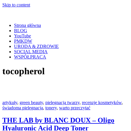
Skip to content
Strona główna
BLOG
YouTube
PMKDW
URODA & ZDROWIE
SOCIAL MEDIA
WSPÓŁPRACA
tocopherol
artykuły
,
green beauty
,
pielęgnacja twarzy
,
recenzje kosmetyków
,
świadoma pielęgnacja
,
tonery
,
warto przeczytać
THE LAB by BLANC DOUX – Oligo
Hyaluronic Acid Deep Toner