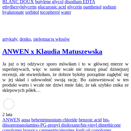
BLANC DOUX
butylene glycol
disodium EDTA
ethylhexylglycerin
glucuronic acid
glycerin
panthenol
sodium
hyaluronate
sorbitol
tocopherol
water
artykuły
,
denko
,
pielęgnacja włosów
ANWEN x Klaudia Matuszewska
Ja już o tej odżywce sporo mówiłam i to w głównej mierze w
superlatywach, więc w sumie wcale nie muszę pisać dzisiejszej
recenzji, ale stwierdziłam, że dobrze byłoby porządnie zagłębić się
w jej skład i udowodnić swoją rację. Bo zainwestować w ten
produkt warto i wcale nie dziwi mnie fakt, że tak szybko znika ze
sklepowych półek…
2 lata
ANWEN
aqua
behentrimonium chloride
benzoic acid
bis-
diisopropanolamino-PG-propyl disiloxane/bis-vinyl dimethicone
copolymer
brassica campestris/aleurites fordi oil copolymer