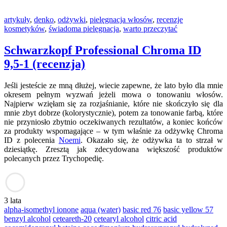
artykuły
,
denko
,
odżywki
,
pielęgnacja włosów
,
recenzje
kosmetyków
,
świadoma pielęgnacja
,
warto przeczytać
Schwarzkopf Professional Chroma ID
9,5-1 (recenzja)
Jeśli jesteście ze mną dłużej, wiecie zapewne, że lato było dla mnie
okresem pełnym wyzwań jeżeli mowa o tonowaniu włosów.
Najpierw wzięłam się za rozjaśnianie, które nie skończyło się dla
mnie zbyt dobrze (kolorystycznie), potem za tonowanie farbą, które
nie przyniosło zbytnio oczekiwanych rezultatów, a koniec końców
za produkty wspomagające – w tym właśnie za odżywkę Chroma
ID z polecenia
Noemi
. Okazało się, że odżywka ta to strzał w
dziesiątkę. Zresztą jak zdecydowana większość produktów
polecanych przez Trychopedię.
3 lata
alpha-isomethyl ionone
aqua (water)
basic red 76
basic yellow 57
benzyl alcohol
ceteareth-20
cetearyl alcohol
citric acid