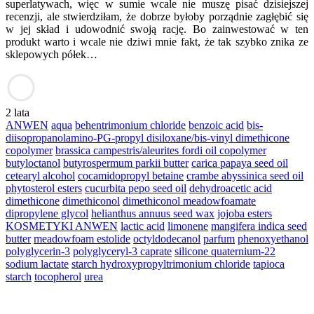
superlatywach, więc w sumie wcale nie muszę pisać dzisiejszej
recenzji, ale stwierdziłam, że dobrze byłoby porządnie zagłębić się
w jej skład i udowodnić swoją rację. Bo zainwestować w ten
produkt warto i wcale nie dziwi mnie fakt, że tak szybko znika ze
sklepowych półek…
2 lata
ANWEN
aqua
behentrimonium chloride
benzoic acid
bis-
diisopropanolamino-PG-propyl disiloxane/bis-vinyl dimethicone
copolymer
brassica campestris/aleurites fordi oil copolymer
butyloctanol
butyrospermum parkii butter
carica papaya seed oil
cetearyl alcohol
cocamidopropyl betaine
crambe abyssinica seed oil
phytosterol esters
cucurbita pepo seed oil
dehydroacetic acid
dimethicone
dimethiconol
dimethiconol meadowfoamate
dipropylene glycol
helianthus annuus seed wax
jojoba esters
KOSMETYKI ANWEN
lactic acid
limonene
mangifera indica seed
butter
meadowfoam estolide
octyldodecanol
parfum
phenoxyethanol
polyglycerin-3
polyglyceryl-3 caprate
silicone quaternium-22
sodium lactate
starch hydroxypropyltrimonium chloride
tapioca
starch
tocopherol
urea