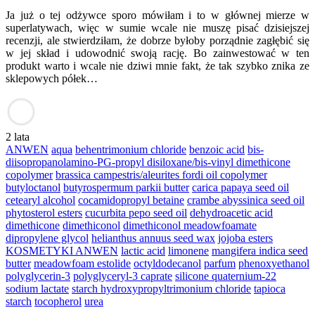
Ja już o tej odżywce sporo mówiłam i to w głównej mierze w
superlatywach, więc w sumie wcale nie muszę pisać dzisiejszej
recenzji, ale stwierdziłam, że dobrze byłoby porządnie zagłębić się
w jej skład i udowodnić swoją rację. Bo zainwestować w ten
produkt warto i wcale nie dziwi mnie fakt, że tak szybko znika ze
sklepowych półek…
2 lata
ANWEN
aqua
behentrimonium chloride
benzoic acid
bis-
diisopropanolamino-PG-propyl disiloxane/bis-vinyl dimethicone
copolymer
brassica campestris/aleurites fordi oil copolymer
butyloctanol
butyrospermum parkii butter
carica papaya seed oil
cetearyl alcohol
cocamidopropyl betaine
crambe abyssinica seed oil
phytosterol esters
cucurbita pepo seed oil
dehydroacetic acid
dimethicone
dimethiconol
dimethiconol meadowfoamate
dipropylene glycol
helianthus annuus seed wax
jojoba esters
KOSMETYKI ANWEN
lactic acid
limonene
mangifera indica seed
butter
meadowfoam estolide
octyldodecanol
parfum
phenoxyethanol
polyglycerin-3
polyglyceryl-3 caprate
silicone quaternium-22
sodium lactate
starch hydroxypropyltrimonium chloride
tapioca
starch
tocopherol
urea