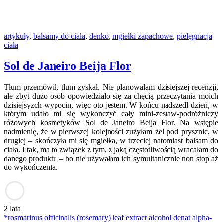
artykuły
,
balsamy do ciała
,
denko
,
mgiełki zapachowe
,
pielęgnacja
ciała
Sol de Janeiro Beija Flor
Tłum przemówił, tłum zyskał. Nie planowałam dzisiejszej recenzji,
ale zbyt dużo osób opowiedziało się za chęcią przeczytania moich
dzisiejsyzch wypocin, więc oto jestem. W końcu nadszedł dzień, w
którym udało mi się wykończyć cały mini-zestaw-podróżniczy
różowych kosmetyków Sol de Janeiro Beija Flor. Na wstępie
nadmienię, że w pierwszej kolejności zużyłam żel pod prysznic, w
drugiej – skończyła mi się mgiełka, w trzeciej natomiast balsam do
ciała. I tak, ma to związek z tym, z jaką częstotliwością wracałam do
danego produktu – bo nie używałam ich symultanicznie non stop aż
do wykończenia.
2 lata
*rosmarinus officinalis (rosemary) leaf extract
alcohol denat
alpha-