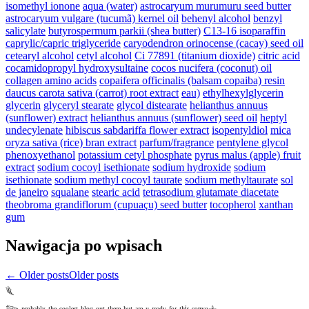
isomethyl ionone
aqua (water)
astrocaryum murumuru seed butter
astrocaryum vulgare (tucumã) kernel oil
behenyl alcohol
benzyl
salicylate
butyrospermum parkii (shea butter)
C13-16 isoparaffin
caprylic/capric triglyceride
caryodendron orinocense (cacay) seed oil
cetearyl alcohol
cetyl alcohol
Ci 77891 (titanium dioxide)
citric acid
cocamidopropyl hydroxysultaine
cocos nucifera (coconut) oil
collagen amino acids
copaifera officinalis (balsam copaiba) resin
daucus carota sativa (carrot) root extract
eau)
ethylhexylglycerin
glycerin
glyceryl stearate
glycol distearate
helianthus annuus
(sunflower) extract
helianthus annuus (sunflower) seed oil
heptyl
undecylenate
hibiscus sabdariffa flower extract
isopentyldiol
mica
oryza sativa (rice) bran extract
parfum/fragrance
pentylene glycol
phenoxyethanol
potassium cetyl phosphate
pyrus malus (apple) fruit
extract
sodium cocoyl isethionate
sodium hydroxide
sodium
isethionate
sodium methyl cocoyl taurate
sodium methyltaurate
sol
de janeiro
squalane
stearic acid
tetrasodium glutamate diacetate
theobroma grandiflorum (cupuaçu) seed butter
tocopherol
xanthan
gum
Nawigacja po wpisach
←
Older posts
Older posts
𓆰