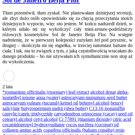
Tłum przemówił, tłum zyskał. Nie planowałam dzisiejszej recenzji,
ale zbyt dużo osób opowiedziało się za chęcią przeczytania moich
dzisiejsyzch wypocin, więc oto jestem. W końcu nadszedł dzień, w
którym udało mi się wykończyć cały mini-zestaw-podróżniczy
różowych kosmetyków Sol de Janeiro Beija Flor. Na wstępie
nadmienię, że w pierwszej kolejności zużyłam żel pod prysznic, w
drugiej – skończyła mi się mgiełka, w trzeciej natomiast balsam do
ciała. I tak, ma to związek z tym, z jaką częstotliwością wracałam do
danego produktu – bo nie używałam ich symultanicznie non stop aż
do wykończenia.
2 lata
*rosmarinus officinalis (rosemary) leaf extract
alcohol denat
alpha-
isomethyl ionone
aqua (water)
astrocaryum murumuru seed butter
astrocaryum vulgare (tucumã) kernel oil
behenyl alcohol
benzyl
salicylate
butyrospermum parkii (shea butter)
C13-16 isoparaffin
caprylic/capric triglyceride
caryodendron orinocense (cacay) seed oil
cetearyl alcohol
cetyl alcohol
Ci 77891 (titanium dioxide)
citric acid
cocamidopropyl hydroxysultaine
cocos nucifera (coconut) oil
collagen amino acids
copaifera officinalis (balsam copaiba) resin