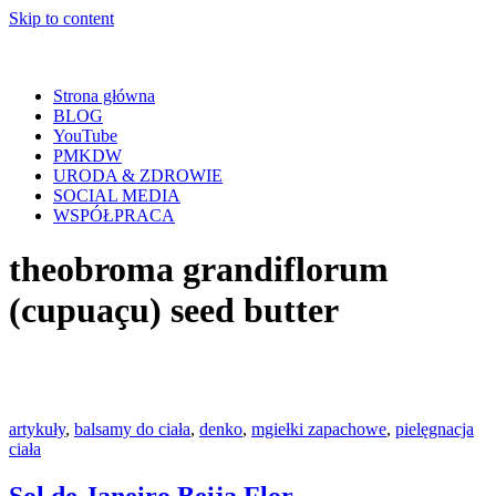
Skip to content
Strona główna
BLOG
YouTube
PMKDW
URODA & ZDROWIE
SOCIAL MEDIA
WSPÓŁPRACA
theobroma grandiflorum
(cupuaçu) seed butter
artykuły
,
balsamy do ciała
,
denko
,
mgiełki zapachowe
,
pielęgnacja
ciała
Sol de Janeiro Beija Flor