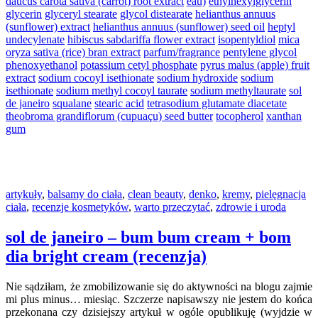
daucus carota sativa (carrot) root extract
eau)
ethylhexylglycerin
glycerin
glyceryl stearate
glycol distearate
helianthus annuus
(sunflower) extract
helianthus annuus (sunflower) seed oil
heptyl
undecylenate
hibiscus sabdariffa flower extract
isopentyldiol
mica
oryza sativa (rice) bran extract
parfum/fragrance
pentylene glycol
phenoxyethanol
potassium cetyl phosphate
pyrus malus (apple) fruit
extract
sodium cocoyl isethionate
sodium hydroxide
sodium
isethionate
sodium methyl cocoyl taurate
sodium methyltaurate
sol
de janeiro
squalane
stearic acid
tetrasodium glutamate diacetate
theobroma grandiflorum (cupuaçu) seed butter
tocopherol
xanthan
gum
artykuły
,
balsamy do ciała
,
clean beauty
,
denko
,
kremy
,
pielęgnacja
ciała
,
recenzje kosmetyków
,
warto przeczytać
,
zdrowie i uroda
sol de janeiro – bum bum cream + bom
dia bright cream (recenzja)
Nie sądziłam, że zmobilizowanie się do aktywności na blogu zajmie
mi plus minus… miesiąc. Szczerze napisawszy nie jestem do końca
przekonana czy dzisiejszy artykuł w ogóle opublikuję (wyjdzie w