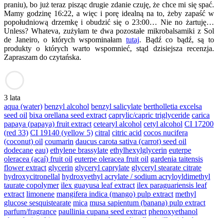
praniu), bo już teraz pisząc drugie zdanie czuję, że chce mi się spać.
Mamy godzinę 16:22, a więc i porę idealną na to, żeby zapaść w
popołudniową drzemkę i obudzić się o 23:00… Nie no żartuję…
Unless? Whateva, zużyłam te dwa pozostałe mikrobalsamiki z Sol
de Janeiro, o których wspominałam
tutaj
. Bądź co bądź, są to
produkty o których warto wspomnieć, stąd dzisiejsza recenzja.
Zapraszam do czytańska.
3 lata
aqua (water)
benzyl alcohol
benzyl salicylate
bertholletia excelsa
seed oil
bixa orellana seed extract
caprylic/capric triglyceride
carica
papaya (papaya) fruit extract
cetearyl alcohol
cetyl alcohol
CI 17200
(red 33)
CI 19140 (yellow 5)
citral
citric acid
cocos nucifera
(coconut) oil
coumarin
daucus carota sativa (carrot) seed oil
dodecane
eau)
ethylene brassylate
ethylhexylglycerin
euterpe
oleracea (açaí) fruit oil
euterpe oleracea fruit oil
gardenia taitensis
flower extract
glycerin
glyceryl caprylate
glyceryl stearate citrate
hydroxycitronellal
hydroxyethyl acrylate / sodium acryloyldimethyl
taurate copolymer
ilex guayusa leaf extract
ilex paraguariensis leaf
extract
limonene
mangifera indica (mango) pulp extract
methyl
glucose sesquistearate
mica
musa sapientum (banana) pulp extract
parfum/fragrance
paullinia cupana seed extract
phenoxyethanol