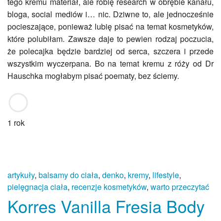
tego kremu materiał, ale robię research w obrębie kanału,
bloga, social mediów i… nic. Dziwne to, ale jednocześnie
pocieszające, ponieważ lubię pisać na temat kosmetyków,
które polubiłam. Zawsze daje to pewien rodzaj poczucia,
że polecajka będzie bardziej od serca, szczera i przede
wszystkim wyczerpana. Bo na temat kremu z róży od Dr
Hauschka mogłabym pisać poematy, bez ściemy.
1 rok
artykuły
,
balsamy do ciała
,
denko
,
kremy
,
lifestyle
,
pielęgnacja ciała
,
recenzje kosmetyków
,
warto przeczytać
Korres Vanilla Fresia Body