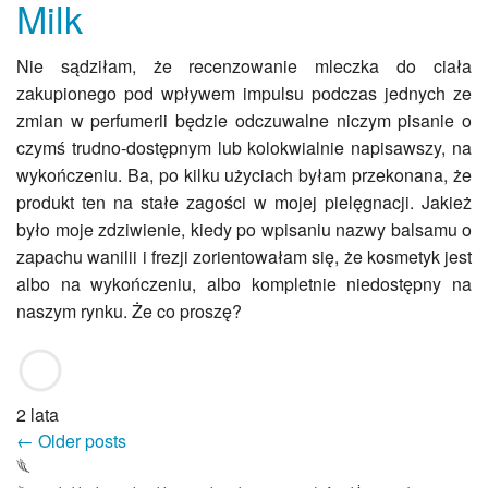
Milk
Nie sądziłam, że recenzowanie mleczka do ciała
zakupionego pod wpływem impulsu podczas jednych ze
zmian w perfumerii będzie odczuwalne niczym pisanie o
czymś trudno-dostępnym lub kolokwialnie napisawszy, na
wykończeniu. Ba, po kilku użyciach byłam przekonana, że
produkt ten na stałe zagości w mojej pielęgnacji. Jakież
było moje zdziwienie, kiedy po wpisaniu nazwy balsamu o
zapachu wanilii i frezji zorientowałam się, że kosmetyk jest
albo na wykończeniu, albo kompletnie niedostępny na
naszym rynku. Że co proszę?
2 lata
Nawigacja
Older
←
Older posts
posts
𓆰
po