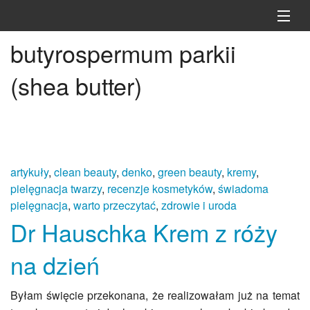
Skip
to
content
butyrospermum parkii
Strona główna
(shea butter)
BLOG
YouTube
PMKDW
URODA & ZDROWIE
artykuły
,
clean beauty
,
denko
,
green beauty
,
kremy
,
pielęgnacja twarzy
,
recenzje kosmetyków
,
świadoma
SOCIAL MEDIA
pielęgnacja
,
warto przeczytać
,
zdrowie i uroda
Dr Hauschka Krem z róży
WSPÓŁPRACA
na dzień
Byłam święcie przekonana, że realizowałam już na temat