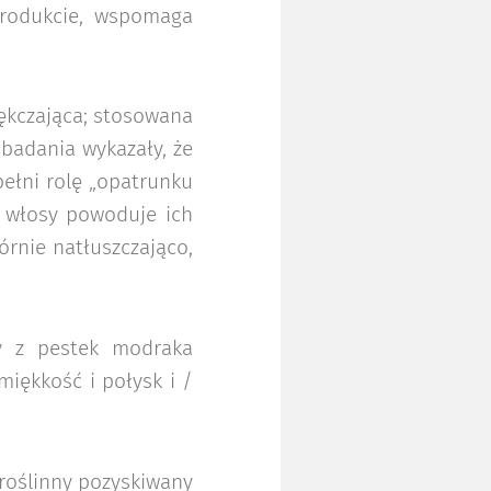
 produkcie, wspomaga
iękczająca; stosowana
 badania wykazały, że
ełni rolę „opatrunku
a włosy powoduje ich
órnie natłuszczająco,
y z pestek modraka
miękkość i połysk i /
 roślinny pozyskiwany