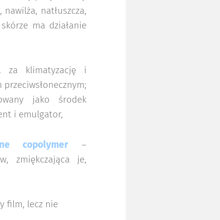
 nawilża, natłuszcza,
 skórze ma działanie
za klimatyzację i
em przeciwsłonecznym;
sowany jako środek
nt i emulgator,
cone copolymer
–
w, zmiękczająca je,
 film, lecz nie