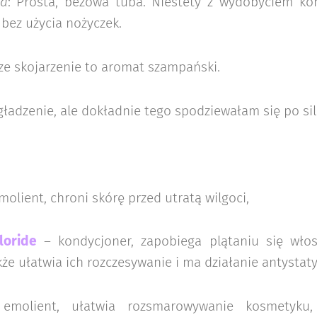
ia
: Prosta, beżowa tuba. Niestety z wydobyciem ko
 bez użycia nożyczek.
ze skojarzenie to aromat szampański.
ładzenie, ale dokładnie tego spodziewałam się po si
molient, chroni skórę przed utratą wilgoci,
loride
– kondycjoner, zapobiega plątaniu się włos
kże ułatwia ich rozczesywanie i ma działanie antystat
emolient, ułatwia rozsmarowywanie kosmetyku,