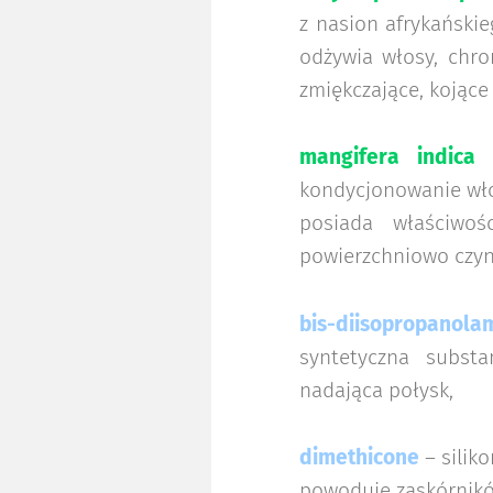
z nasion afrykańskie
odżywia włosy, chro
zmiękczające, kojące
mangifera indica 
kondycjonowanie włos
posiada właściwoś
powierzchniowo czynn
bis-diisopropanol
syntetyczna substa
nadająca połysk,
dimethicone
– silik
powoduje zaskórnik