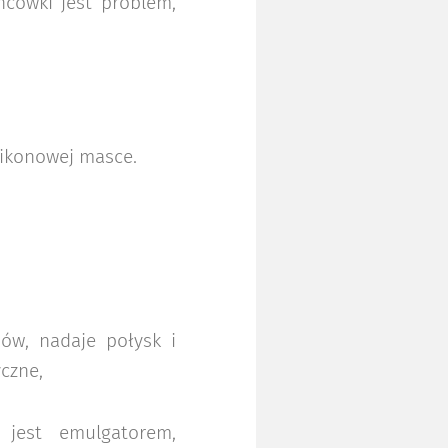
ńcówki jest problem,
likonowej masce.
ów, nadaje połysk i
yczne,
 jest emulgatorem,