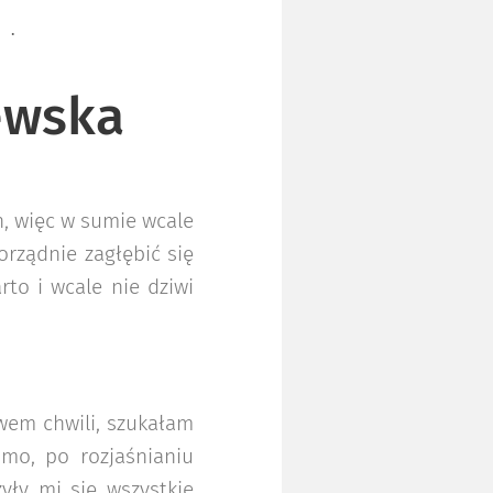
W
ewska
h, więc w sumie wcale
orządnie zagłębić się
to i wcale nie dziwi
em chwili, szukałam
omo, po rozjaśnianiu
yły mi się wszystkie