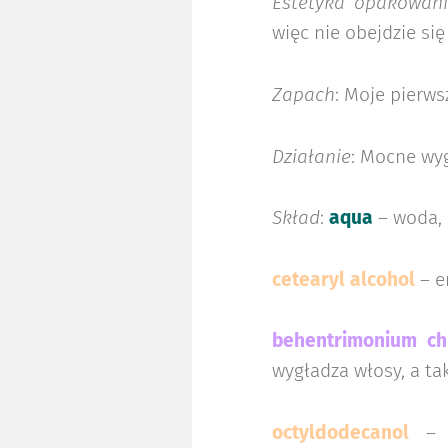
Estetyka opakowan
więc nie obejdzie się
Zapach
: Moje pierws
Działanie
: Mocne wyg
Skład
:
aqua
– woda,
cetearyl alcohol
– e
behentrimonium ch
wygładza włosy, a ta
octyldodecanol
– 