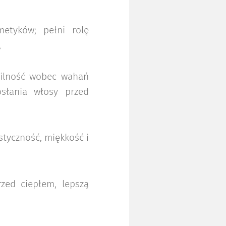
etyków; pełni rolę
,
bilność wobec wahań
słania włosy przed
styczność, miękkość i
zed ciepłem, lepszą