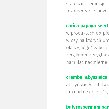
stabilizuje emulsję
rozpuszczanie innych
carica papaya seed 
w pro­duktach do pie
włosy na których um
okluzyjnego” zabezp
zmiękczenie, wygładz
hamując nadmierne o
crambe abyssinica 
abisyńskiego, ułatwi
lub nadaje objętość,
butyrospermum park