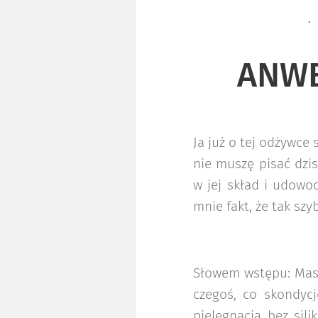
ANWE
Ja już o tej odżywce
nie muszę pisać dzis
w jej skład i udowo
mnie fakt, że tak sz
Słowem wstępu: Mas
czegoś, co skondycj
pielęgnacja bez sil