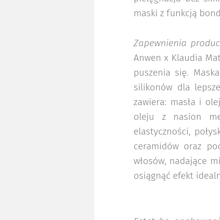
maski z funkcją bond
Zapewnienia produ
Anwen x Klaudia Mat
puszenia się. Maska
silikonów dla leps
zawiera: masła i ole
oleju z nasion me
elastyczności, poły
ceramidów oraz poc
włosów, nadające mi
osiągnąć efekt ideal