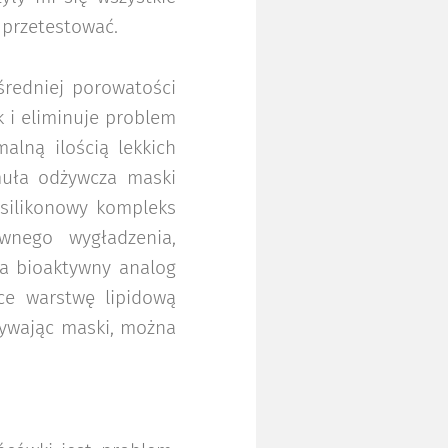
 przetestować.
redniej porowatości
 i eliminuje problem
alną ilością lekkich
muła odżywcza maski
y silikonowy kompleks
wnego wygładzenia,
ia bioaktywny analog
ce warstwę lipidową
żywając maski, można