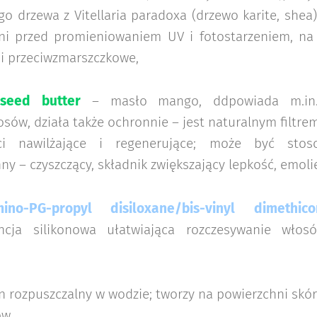
go drzewa z Vitellaria paradoxa (drzewo karite, shea),
ni przed promieniowaniem UV i fotostarzeniem, na
 i przeciwzmarszczkowe,
seed butter
– masło mango, ddpowiada m.in. 
ów, działa także ochronnie – jest naturalnym filtr
ci nawilżające i regenerujące; może być sto
y – czyszczący, składnik zwiększający lepkość, emolie
amino-PG-propyl disiloxane/bis-vinyl dimethi
ncja silikonowa ułatwiająca rozczesywanie włosó
on rozpuszczalny w wodzie; tworzy na powierzchni skóry
ów,