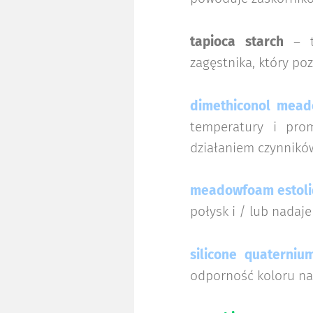
tapioca starch
– to
zagęstnika, który p
dimethiconol mea
temperatury i pro
działaniem czynników 
meadowfoam estol
połysk i / lub nadaje
silicone quaterniu
odporność koloru na