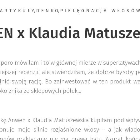
ARTYKUŁY
,
DENKO
,
PIELĘGNACJA WŁOSÓ
N x Klaudia Matusz
 sporo mówiłam i to w głównej mierze w superlatywac
iejszej recenzji, ale stwierdziłam, że dobrze byłoby p
dnić swoją rację. Bo zainwestować w ten produkt war
ybko znika ze sklepowych półek…
kę Anwen x Klaudia Matuszewska kupiłam pod wpływ
onuje moje silnie rozjaśnione włosy – a jak wiad
ikonów praktycznie nie ma prawa bytu. Akurat kończ