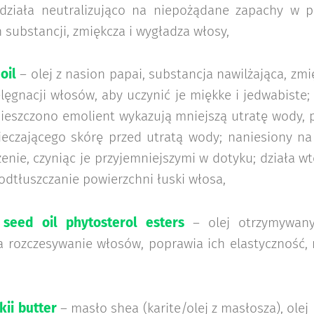
, działa neutralizująco na niepożądane zapachy w
 substancji, zmiękcza i wygładza włosy,
oil
– olej z nasion papai, substancja nawilżająca, zm
lęgnacji włosów, aby uczynić je miękke i jedwabiste;
ieszczono emolient wykazują mniejszą utratę wody, p
ieczającego skórę przed utratą wody; naniesiony n
enie, czyniąc je przyjemniejszymi w dotyku; działa wt
dtłuszczanie powierzchni łuski włosa,
seed oil phytosterol esters
– olej otrzymywan
a rozczesywanie włosów, poprawia ich elastyczność, 
ii butter
– masło shea (karite/olej z masłosza), olej