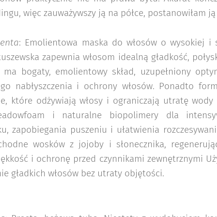
ingu, więc zauważywszy ją na półce, postanowiłam ją
centa
: Emolientowa maska do włosów o wysokiej i ś
uszewska zapewnia włosom idealną gładkość, połysk
 ma bogaty, emolientowy skład, uzupełniony optym
zego nabłyszczenia i ochrony włosów. Ponadto for
je, które odżywiają włosy i ograniczają utratę wod
adowfoam i naturalne biopolimery dla intensy
sku, zapobiegania puszeniu i ułatwienia rozczesywan
hodne wosków z jojoby i słonecznika, regenerują
ękkość i ochronę przed czynnikami zewnętrznymi U
nie gładkich włosów bez utraty objętości.