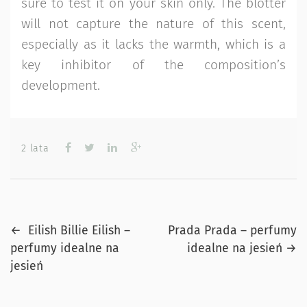
sure to test it on your skin only. The blotter
will not capture the nature of this scent,
especially as it lacks the warmth, which is a
key inhibitor of the composition’s
development.
2 lata
Previous
Next
Nawigacja
←
Eilish Billie Eilish –
Prada Prada – perfumy
post
post
perfumy idealne na
idealne na jesień
→
wpisu
jesień