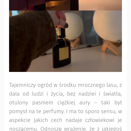
Tajemniczy ogród w środku mrocznego lasu, z
dala od ludzi i życia, bez nadziei i światła,
otulony pasmem ciężkiej aury – taki był
pomysł na te perfumy. I ma to sporo sensu, w
aspekcie jakich cech nadaje człowiekowi je
noszącemu. Odnoszę wrażenie, że z jakiegoś