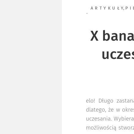
ARTYKUŁY
,
P
X bana
uczes
elo! Długo zasta
dlatego, że w okre
uczesania. Wybiera
możliwością stworz