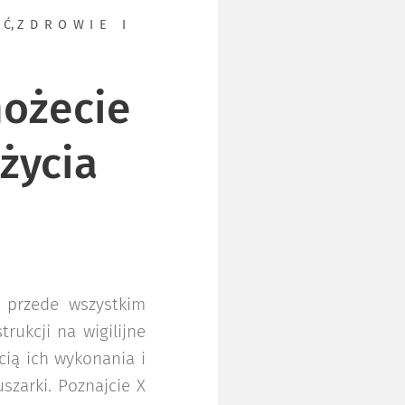
AĆ
,
ZDROWIE I
możecie
użycia
 przede wszystkim
rukcji na wigilijne
cią ich wykonania i
szarki. Poznajcie X