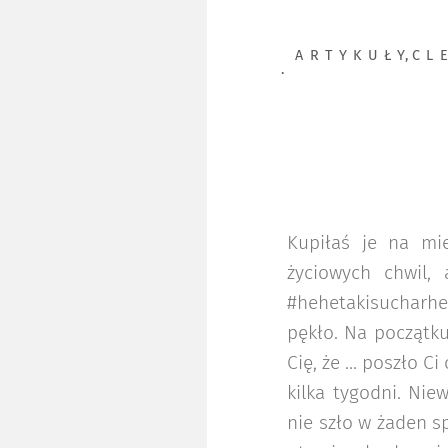
ARTYKUŁY
,
CL
Kupiłaś je na mie
życiowych chwil, 
#hehetakisucharhe
pękło. Na początku
Cię, że … poszło Ci
kilka tygodni. Nie
nie szło w żaden s