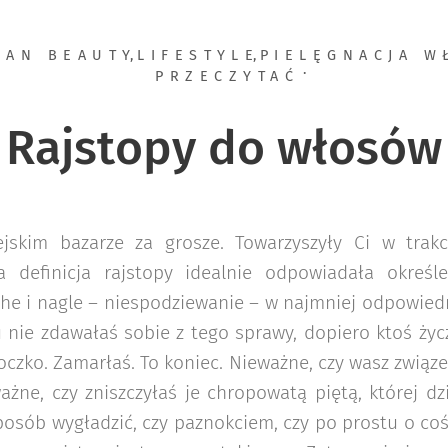
EAN BEAUTY
,
LIFESTYLE
,
PIELĘGNACJA 
PRZECZYTAĆ
Rajstopy do włosów
jskim bazarze za grosze. Towarzyszyły Ci w trakc
a definicja rajstopy idealnie odpowiadała określ
he i nagle – niespodziewanie – w najmniej odpowie
 nie zdawałaś sobie z tego sprawy, dopiero ktoś ży
 oczko. Zamarłaś. To koniec. Nieważne, czy wasz związe
ważne, czy zniszczyłaś je chropowatą piętą, której d
posób wygładzić, czy paznokciem, czy po prostu o coś