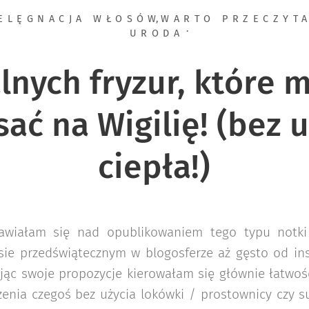
IELĘGNACJA WŁOSÓW
,
WARTO PRZECZYT
URODA
lnych fryzur, które 
ać na Wigilię! (bez 
ciepła!)
nawiałam się nad opublikowaniem tego typu notki
sie przedświątecznym w blogosferze aż gęsto od inst
jąc swoje propozycje kierowałam się głównie łatwoś
enia czegoś bez użycia lokówki / prostownicy czy su