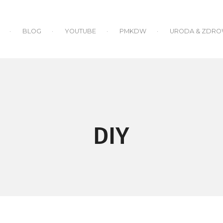
BLOG
YOUTUBE
PMKDW
URODA & ZDRO
DIY