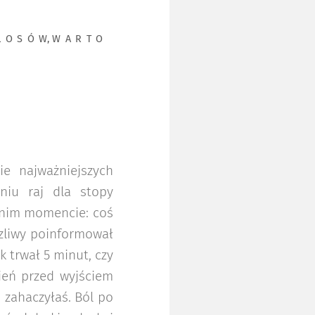
WŁOSÓW
,
WARTO
ie najważniejszych
eniu raj dla stopy
dnim momencie: coś
czliwy poinformował
k trwał 5 minut, czy
zień przed wyjściem
 zahaczyłaś. Ból po