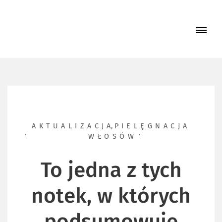
Skip
to
content
STRONA GŁÓWNA
BLOG
YOUTUBE
PMKDW
AKTUALIZACJA
,
PIELĘGNACJA
WŁOSÓW
URODA & ZDROWIE
To jedna z tych
SOCIAL MEDIA
notek, w których
WSPÓŁPRACA