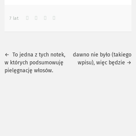
7 lat
Previous
Next
Nawigacja
←
To jedna z tych notek,
dawno nie było (takiego
post
post
w których podsumowuję
wpisu), więc będzie
→
wpisu
pielęgnację włosów.