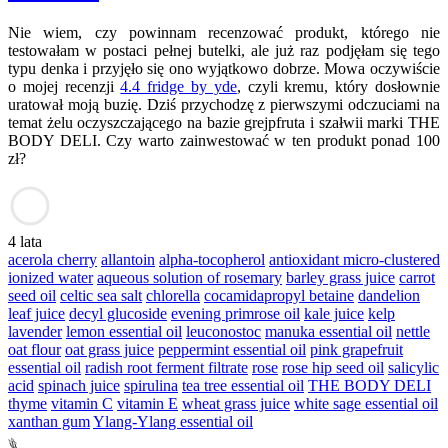
Nie wiem, czy powinnam recenzować produkt, którego nie
testowałam w postaci pełnej butelki, ale już raz podjęłam się tego
typu denka i przyjęło się ono wyjątkowo dobrze. Mowa oczywiście
o mojej recenzji
4.4 fridge by yde
, czyli kremu, który dosłownie
uratował moją buzię. Dziś przychodzę z pierwszymi odczuciami na
temat żelu oczyszczającego na bazie grejpfruta i szałwii marki THE
BODY DELI. Czy warto zainwestować w ten produkt ponad 100
zł?
4 lata
acerola cherry
allantoin
alpha-tocopherol
antioxidant micro-clustered
ionized water
aqueous solution of rosemary
barley grass juice
carrot
seed oil
celtic sea salt
chlorella
cocamidapropyl betaine
dandelion
leaf juice
decyl glucoside
evening primrose oil
kale juice
kelp
lavender
lemon essential oil
leuconostoc
manuka essential oil
nettle
oat flour
oat grass juice
peppermint essential oil
pink grapefruit
essential oil
radish root ferment filtrate
rose
rose hip seed oil
salicylic
acid
spinach juice
spirulina
tea tree essential oil
THE BODY DELI
thyme
vitamin C
vitamin E
wheat grass juice
white sage essential oil
xanthan gum
Ylang-Ylang essential oil
𓆰