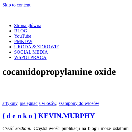
Skip to content
Strona główna
BLOG
YouTube
PMKDW
URODA & ZDROWIE
SOCIAL MEDIA
WSPÓŁPRACA
cocamidopropylamine oxide
artykuły
,
pielęgnacja włosów
,
szampony do włosów
{ d e n k o } KEVIN.MURPHY
Cześć kochani!
Częstotliwość publikacji na blogu może ostatnimi