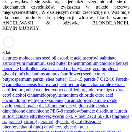
czasy wydawać się zaskakująca, jednakże czego nie robi się dla
ukochanych czytelników, zwłaszcza w trakcie przerwy
międzysemestralnej. W dzisiejszym denku zrecenzuję dla Was moje
ukochane produkty do pielęgnacji włosów blond: szampon
ANGEL.WASH & odżywkę BLONDE.ANGEL
KEVIN.MURPHY!
8 lat
aleurites moluccanus seed oil
ascorbic acid
ascorbyl palmitate
astrocaryum murumuru seed butter
behentrimonium chloride
benzyl
benzoate
bertholletia excelsa seed oil
butylene glycol
butylene
glycol (and) helianthus annuus (sunflower) seed extract
butyrospermum parkii (shea butter)
C11-15 pareth-7
C12-16 Pareth-
9
camellia sinensis leaf extract
certified organic chamomile extract
certified organic lavender extract
certified organic rose hips extract
cetyl alcohol
cinnamidopropyltrimonium chloride
citric acid
cocamidopropyl hydroxysultaine
cocamidopropylamine oxide
cyclopentasiloxane
d - Llimonene
decyl glucoside
denko
dimethicone
dimethicone PEG-8 meadowfoamate
disodium laureth
sulfosuccinate
ethylhexylglycerin
Ext. Violet 2 (CI 60730)
fragrance
fragrance (parfum)
geraniol
glycerin
glycol distearate
phenoxyethanol (and) ethylhexylglycerin
guar