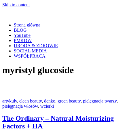
Skip to content
Strona główna
BLOG
YouTube
PMKDW
URODA & ZDROWIE
SOCIAL MEDIA
WSPÓŁPRACA
myristyl glucoside
artykuły
,
clean beauty
,
denko
,
green beauty
,
pielęgnacja twarzy
,
pielęgnacja włosów
,
wcierki
The Ordinary – Natural Moisturizing
Factors + HA