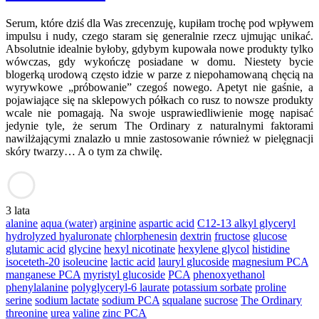
Serum, które dziś dla Was zrecenzuję, kupiłam trochę pod wpływem
impulsu i nudy, czego staram się generalnie rzecz ujmując unikać.
Absolutnie idealnie byłoby, gdybym kupowała nowe produkty tylko
wówczas, gdy wykończę posiadane w domu. Niestety bycie
blogerką urodową często idzie w parze z niepohamowaną chęcią na
wyrywkowe „próbowanie” czegoś nowego. Apetyt nie gaśnie, a
pojawiające się na sklepowych półkach co rusz to nowsze produkty
wcale nie pomagają. Na swoje usprawiedliwienie mogę napisać
jedynie tyle, że serum The Ordinary z naturalnymi faktorami
nawilżającymi znalazło u mnie zastosowanie również w pielęgnacji
skóry twarzy… A o tym za chwilę.
3 lata
alanine
aqua (water)
arginine
aspartic acid
C12-13 alkyl glyceryl
hydrolyzed hyaluronate
chlorphenesin
dextrin
fructose
glucose
glutamic acid
glycine
hexyl nicotinate
hexylene glycol
histidine
isoceteth-20
isoleucine
lactic acid
lauryl glucoside
magnesium PCA
manganese PCA
myristyl glucoside
PCA
phenoxyethanol
phenylalanine
polyglyceryl-6 laurate
potassium sorbate
proline
serine
sodium lactate
sodium PCA
squalane
sucrose
The Ordinary
threonine
urea
valine
zinc PCA