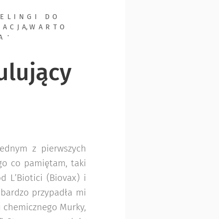
ELINGI DO
NACJA
,
WARTO
A
ulujący
jednym z pierwszych
go co pamiętam, taki
 L’Biotici (Biovax) i
 bardzo przypadła mi
gu chemicznego Murky,