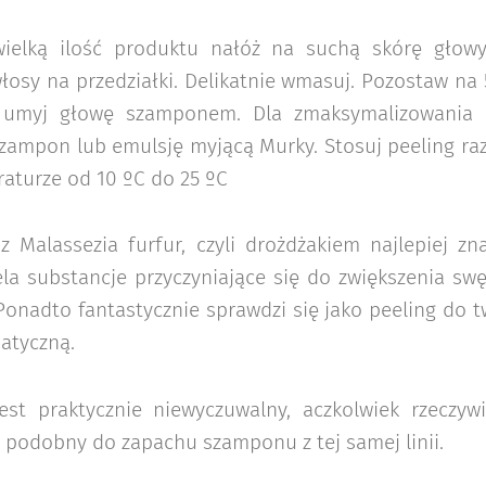
wielką ilość produktu nałóż na suchą skórę głow
włosy na przedziałki. Delikatnie wmasuj. Pozostaw na
 umyj głowę szamponem. Dla zmaksymalizowania r
szampon lub emulsję myjącą Murky. Stosuj peeling ra
aturze od 10 ºC do 25 ºC
 z Malassezia furfur, czyli drożdżakiem najlepiej 
ela substancje przyczyniające się do zwiększenia sw
onadto fantastycznie sprawdzi się jako peeling do tw
atyczną.
est praktycznie niewyczuwalny, aczkolwiek rzeczyw
o podobny do zapachu szamponu z tej samej linii.