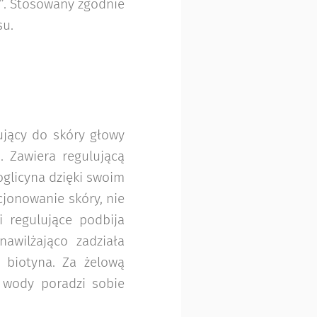
ty”. Stosowany zgodnie
su.
ujący do skóry głowy
. Zawiera regulującą
loglicyna dzięki swoim
jonowanie skóry, nie
i regulujące podbija
nawilżająco zadziała
 i biotyna. Za żelową
 wody poradzi sobie