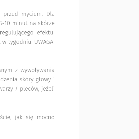
y przed myciem. Dla
 5-10 minut na skórze
egulującego efektu,
z w tygodniu. UWAGA:
znanym z wywoływania
ędzenia skóry głowy i
arzy / pleców, jeżeli
iście, jak się mocno