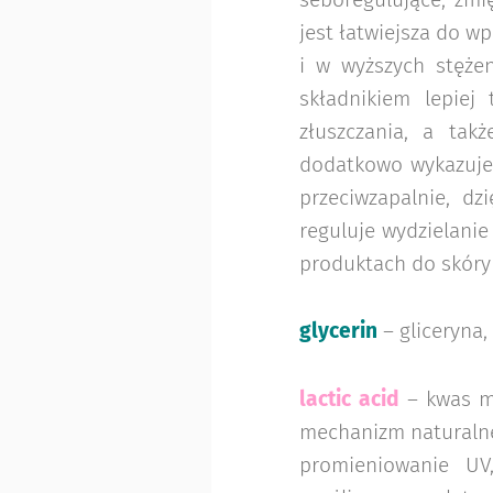
seboregulujące, zmi
jest łatwiejsza do w
i w wyższych stęże
składnikiem lepiej
złuszczania, a tak
dodatkowo wykazuje 
przeciwzapalnie, dz
reguluje wydzielanie
produktach do skóry t
glycerin
– gliceryna,
lactic acid
– kwas ml
mechanizm naturalneg
promieniowanie UV