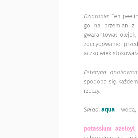
Działanie
: Ten peel
go na przemian z o
gwarantował olejek,
zdecydowanie przed
aczkolwiek stosował
Estetyka opakowan
spodoba się każdemu
rzeczy.
Skład
:
aqua
– woda,
potassium azeloyl 