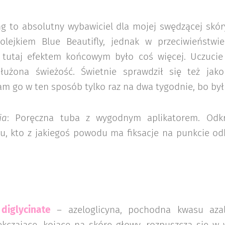
ing to absolutny wybawiciel dla mojej swędzącej skó
lejkiem Blue Beautifly, jednak w przeciwieństwie
 tutaj efektem końcowym było coś więcej. Uczucie c
łużona świeżość. Świetnie sprawdził się też jako
am go w ten sposób tylko raz na dwa tygodnie, bo b
ia
: Poręczna tuba z wygodnym aplikatorem. Odkr
, kto z jakiegoś powodu ma fiksacje na punkcie odk
diglycinate
– azeloglicyna, pochodna kwasu azal