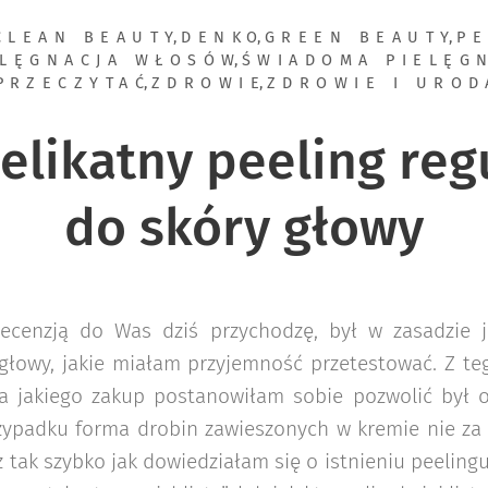
CLEAN BEAUTY
,
DENKO
,
GREEN BEAUTY
,
PE
ELĘGNACJA WŁOSÓW
,
ŚWIADOMA PIELĘG
PRZECZYTAĆ
,
ZDROWIE
,
ZDROWIE I UROD
delikatny peeling reg
do skóry głowy
 recenzją do Was dziś przychodzę, był w zasadzie 
głowy, jakie miałam przyjemność przetestować. Z te
a jakiego zakup postanowiłam sobie pozwolić był od
ypadku forma drobin zawieszonych w kremie nie za
ż tak szybko jak dowiedziałam się o istnieniu peelin