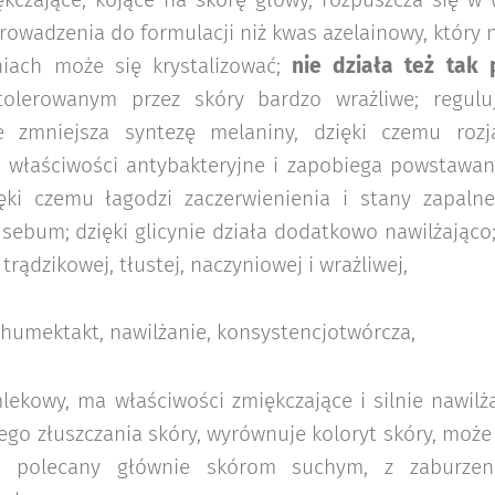
ękczające, kojące na skórę głowy, rozpuszcza się w 
prowadzenia do formulacji niż kwas azelainowy, który n
niach może się krystalizować;
nie działa też tak 
 tolerowanym przez skóry bardzo wrażliwe; regulu
że zmniejsza syntezę melaniny, dzięki czemu rozja
właściwości antybakteryjne i zapobiega powstawan
ięki czemu łagodzi zaczerwienienia i stany zapaln
 sebum; dzięki glicynie działa dodatkowo nawilżając
rądzikowej, tłustej, naczyniowej i wrażliwej,
 humektakt, nawilżanie, konsystencjotwórcza,
ekowy, ma właściwości zmiękczające i silnie nawilża
o złuszczania skóry, wyrównuje koloryt skóry, może
, polecany głównie skórom suchym, z zaburzen