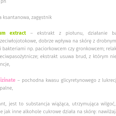
 ph
 ksantanowa, zagęstnik
ium extract
– ekstrakt z piołunu, działanie bak
rzeciwłojotokowe, dobrze wpływa na skórę z drobnymi
 bakteriami np. paciorkowcem czy gronkowcem; relaks
zeciwpasożytnicze; ekstrakt usuwa brud, z którym n
ncje,
izinate
– pochodna kwasu glicyretynowego z lukrecji
palne,
t, jest to substancja wiążąca, utrzymująca wilgoć,
e jak inne alkohole cukrowe działa na skórę: nawilża