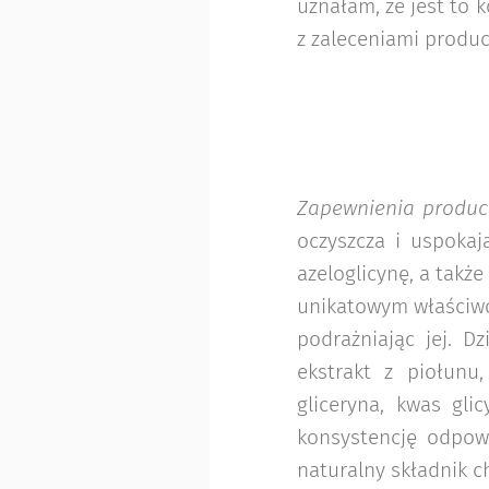
uznałam, że jest to k
z zaleceniami produc
Zapewnienia produc
oczyszcza i uspokaj
azeloglicynę, a także
unikatowym właściwo
podrażniając jej. D
ekstrakt z piołunu,
gliceryna, kwas glic
konsystencję odpow
naturalny składnik c