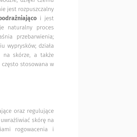
wodzie, dzięki czemu
ie jest rozpuszczalny
podrażniająco
i jest
je naturalny proces
śnia przebarwienia;
iu wyprysków; działa
e na skórze, a także
o; często stosowana w
jące oraz regulujące
 uwrażliwiać skórę na
iami rogowacenia i