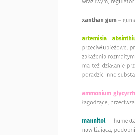
wrażliwym, regulator
xanthan gum
– guma
artemisia absinth
przeciwłupieżowe, p
zakażenia rozmaitymi
ma też działanie pr
poradzić inne substa
ammonium glycyrrh
łagodzące, przeciwza
mannitol
– humektan
nawilżająca, podobni