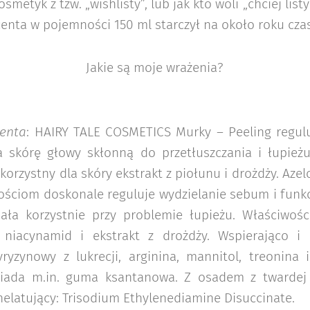
osmetyk z tzw. „wishlisty”, lub jak kto woli „chciej lis
enta w pojemności 150 ml starczył na około roku cza
Jakie są moje wrażenia?
enta
: HAIRY TALE COSMETICS Murky – Peeling regul
a skórę głowy skłonną do przetłuszczania i łupieżu
 korzystny dla skóry ekstrakt z piołunu i drożdży. Aze
ściom doskonale reguluje wydzielanie sebum i funkc
ziała korzystnie przy problemie łupieżu. Właściwośc
 niacynamid i ekstrakt z drożdży. Wspierająco i 
yryzynowy z lukrecji, arginina, mannitol, treonina
iada m.in. guma ksantanowa. Z osadem z twardej
helatujący: Trisodium Ethylenediamine Disuccinate.