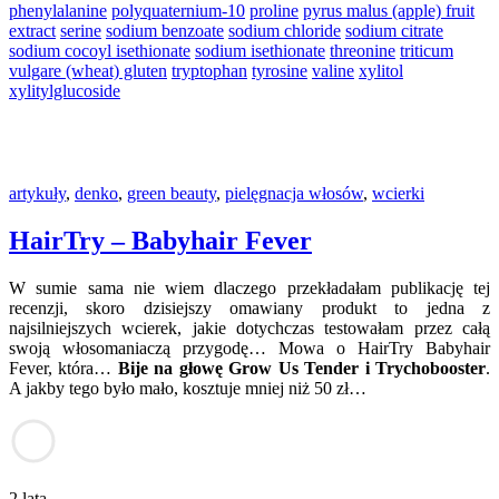
phenylalanine
polyquaternium-10
proline
pyrus malus (apple) fruit
extract
serine
sodium benzoate
sodium chloride
sodium citrate
sodium cocoyl isethionate
sodium isethionate
threonine
triticum
vulgare (wheat) gluten
tryptophan
tyrosine
valine
xylitol
xylitylglucoside
artykuły
,
denko
,
green beauty
,
pielęgnacja włosów
,
wcierki
HairTry – Babyhair Fever
W sumie sama nie wiem dlaczego przekładałam publikację tej
recenzji, skoro dzisiejszy omawiany produkt to jedna z
najsilniejszych wcierek, jakie dotychczas testowałam przez całą
swoją włosomaniaczą przygodę… Mowa o HairTry Babyhair
Fever, która…
Bije na głowę Grow Us Tender i Trychobooster
.
A jakby tego było mało, kosztuje mniej niż 50 zł…
2 lata