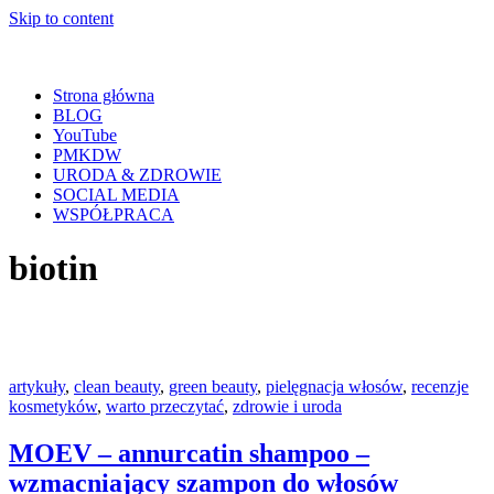
Skip to content
Strona główna
BLOG
YouTube
PMKDW
URODA & ZDROWIE
SOCIAL MEDIA
WSPÓŁPRACA
biotin
artykuły
,
clean beauty
,
green beauty
,
pielęgnacja włosów
,
recenzje
kosmetyków
,
warto przeczytać
,
zdrowie i uroda
MOEV – annurcatin shampoo –
wzmacniający szampon do włosów