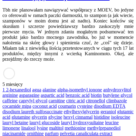
Tbh nie planowałam nawiązywać współpracy z MOEV, bo jedyne
co oferowali w ramach paczki darmoszki, to szampon (a jak wiecie,
szamponów w moim domu jest aż nadto). Koniec końców się
skusiłam i szczerze powiedziawszy bardzo zaskoczyły mnie
pierwsze mycia. W jednym zdaniu mogłabym podsumować ten
produkt jako bardzo mocnego zawodnika, bo już w momencie
nałożenia na skórę głowy i spienienia czuć, że „coś” się dzieje.
Miałam tak z niewielką ilością przetestowanych w ciągu tych 17 lat
produktów, między innymi z wcierką Kaminomoto. Okej, ale
przejdźmy do rzeczy może.
5 miesięcy
1 2-hexanediol
agua
alanine
alpha-isomethyl ionone
anhydroxylitol
arginine
asparagine
aspartic acid
benzoic acid
biotin
butylene glycol
caffeine
caprylyl glycol
carnitine
citric acid
citronellol
climbazole
cocamide mipa
coconut acid
coumarin
cysteine
disodium EDTA
disodium laureth sulfosuccinate
ethylhexylglycerin
geraniol
glutamic
acid
glutamine
glycerin
glycine
hexyl cinnamal
histidine
isoleucine
lauryl betaine
lauryl glucoside
lauryl hydroxysultaine
leucine
limonene
linalool
lysine
maltitol
methionine
methylprpanediol
niacinamide
ornithine
parfum
pelvetia canaliculata extract