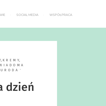
WIE
SOCIAL MEDIA
WSPÓŁPRACA
Y
,
KREMY
,
WIADOMA
 URODA
a dzień