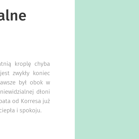
alne
atnią kroplę chyba
jest zwykły koniec
 zawsze był obok w
iewidzialnej dłoni
rbata od Korresa już
iepła i spokoju.