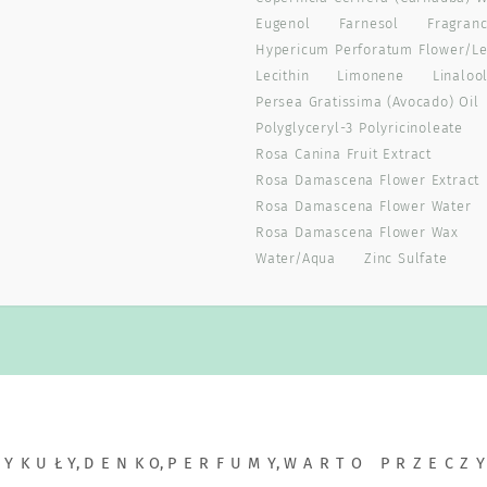
Eugenol
Farnesol
Fragranc
Hypericum Perforatum Flower/le
Lecithin
Limonene
Linaloo
Persea Gratissima (avocado) Oil
Polyglyceryl-3 Polyricinoleate
Rosa Canina Fruit Extract
Rosa Damascena Flower Extract
Rosa Damascena Flower Water
Rosa Damascena Flower Wax
Water/aqua
Zinc Sulfate
TYKUŁY
,
DENKO
,
PERFUMY
,
WARTO PRZECZ