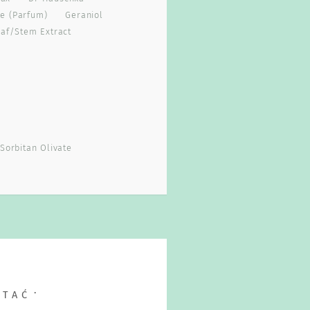
e (parfum)
Geraniol
af/stem Extract
l
Sorbitan Olivate
YTAĆ