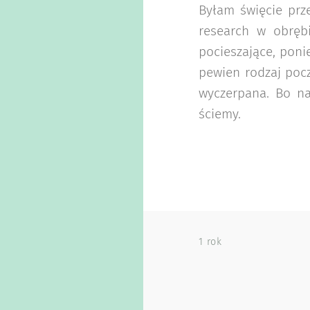
Byłam święcie prz
research w obrębi
pocieszające, poni
pewien rodzaj pocz
wyczerpana. Bo n
ściemy.
1 rok