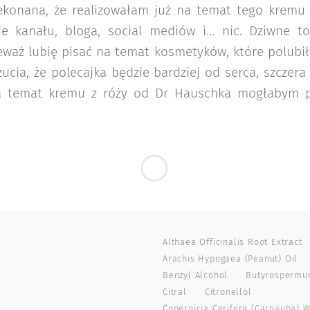
ekonana, że realizowałam już na temat tego kremu m
e kanału, bloga, social mediów i… nic. Dziwne to
eważ lubię pisać na temat kosmetyków, które polubi
ucia, że polecajka będzie bardziej od serca, szczera
a temat kremu z róży od Dr Hauschka mogłabym p
Althaea Officinalis Root Extract
Arachis Hypogaea (peanut) Oil
Benzyl Alcohol
Butyrospermum
Citral
Citronellol
Copernicia Cerifera (carnauba) 