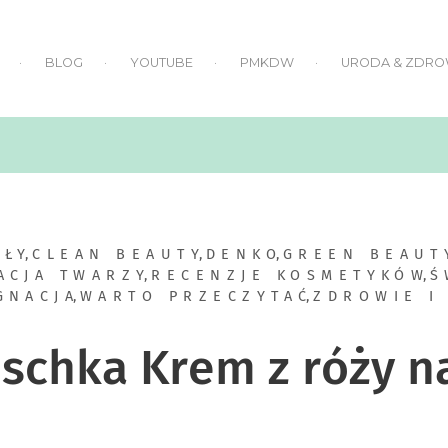
BLOG
YOUTUBE
PMKDW
URODA & ZDRO
UŁY
,
CLEAN BEAUTY
,
DENKO
,
GREEN BEAUT
ACJA TWARZY
,
RECENZJE KOSMETYKÓW
,
Ś
GNACJA
,
WARTO PRZECZYTAĆ
,
ZDROWIE I
schka Krem z róży n