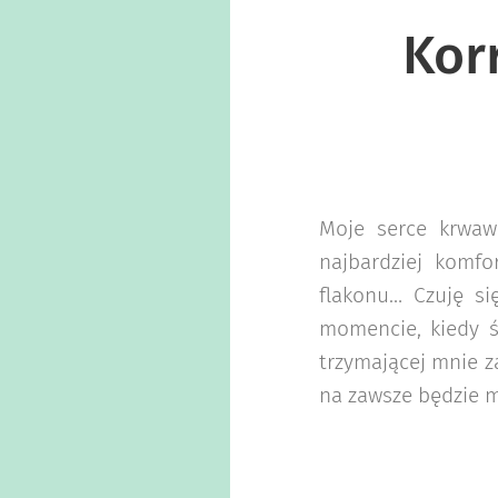
Kor
Moje serce krwawi
najbardziej komfo
flakonu… Czuję si
momencie, kiedy ś
trzymającej mnie za
na zawsze będzie mi