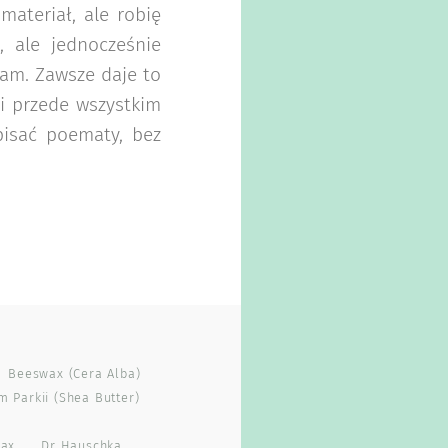
ateriał, ale robię
, ale jednocześnie
łam. Zawsze daje to
 i przede wszystkim
isać poematy, bez
Beeswax (cera Alba)
 Parkii (shea Butter)
Wax
Dr Hauschka