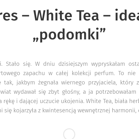
res – White Tea – ide
„podomki”
. Stało się. W dniu dzisiejszym wypryskałam ost
rtowego zapachu w całej kolekcji perfum. To nie 
ę tak, jakbym żegnała wiernego przyjaciela, który
wiat wydawał się zbyt głośny, a ja potrzebowałam n
 rękę i dającej uczucie ukojenia. White Tea, biała he
 się kojarzyła z kwintesencją wewnętrznej harmonii, c