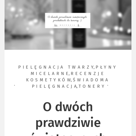
PIELĘGNACJA TWARZY
,
PŁYNY
MICELARNE
,
RECENZJE
KOSMETYKÓW
,
ŚWIADOMA
PIELĘGNACJA
,
TONERY
O dwóch
prawdziwie