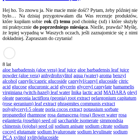
Hej ho. To znowu ja. Nie macie mnie dość? Pytam, żeby później nie
było… Na dzisiaj przygotowałam dla Was recenzje produktów,
które kupiłam sobie
rok (!) temu
pod choinkę (xd) i które służyły
mi praktycznie
do poprzedniego miesiąca
. Nieźle, prawda? Myślę,
że lepiej wypadną w Waszych oczach, jeśli zaznajomicie się z nimi
dokładniej. Zapraszam do czytania!
8 lat
aloe barbadensis (aloe vera) leaf juice
aloe barbadensis leaf juice
powder (aloe vera)
anhydrohxylitol
aqua (water)
aroma
benzyl
alcohol
caprylic/capric glucoside
caprylyl/capryl glucoside
citric
acid
glucose
glucuronic acid
glycerin
glyceryl caprylate
hamamelis
virginiana (witch-hazel) leaf water
Inika
lactic acid
MADARA
oleyl
oleate
paeonia lactiflora (peonia) root extract
pelargonium capitatum
(rose geranium) leaf extract
phragmites communis extract
polyglyceryl-5 oleate
poria cocos extract
potassium sorbate
propanediol
rhamnose
rosa damascena (rosa) flower water
rosa
eglanteria (rosehip) seed oil
saccharide isomerate
simmondsia
chinensis (jojoba) seed oil
sodium anisate
sodium citrate
sodium
cocoyl glutamate
sodium hyaluronate
sodium levulinate
sodium
PCA
xylitol
xylitylglucoside