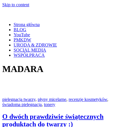
Skip to content
Strona główna
BLOG
YouTube
PMKDW
URODA & ZDROWIE
SOCIAL MEDIA
WSPÓŁPRACA
MADARA
pielęgnacja twarzy
,
płyny micelarne
,
recenzje kosmetyków
,
świadoma pielęgnacja
,
tonery
O dwóch prawdziwie świątecznych
produktach do twarzy :)