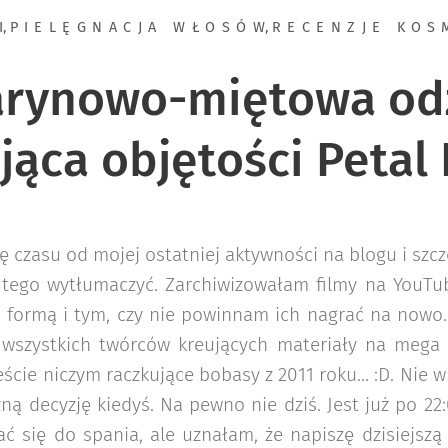
I
,
PIELĘGNACJA WŁOSÓW
,
RECENZJE KOS
arynowo-miętowa od
jąca objętości Petal 
 czasu od mojej ostatniej aktywności na blogu i szc
z tego wytłumaczyć. Zarchiwizowałam filmy na YouTub
 formą i tym, czy nie powinnam ich nagrać na nowo…
 wszystkich twórców kreujących materiały na mega
eście niczym raczkujące bobasy z 2011 roku… :D. Nie w
ną decyzję kiedyś. Na pewno nie dziś. Jest już po 2
ć się do spania, ale uznałam, że napiszę dzisiejsz