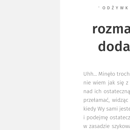
ODŻYWK
rozm
doda
Uhh… Minęło trochę
nie wiem jak się 
nad ich ostateczną
przełamać, widząc
kiedy Wy sami jest
i podejmę ostatecz
w zasadzie szykowa