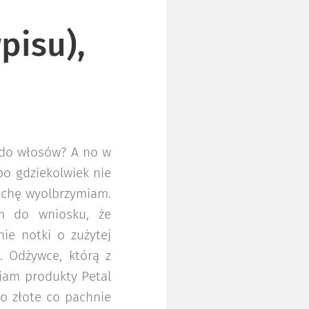
pisu),
e do włosów? A no w
o gdziekolwiek nie
rochę wyolbrzymiam.
am do wniosku, że
ie notki o zużytej
. Odżywce, którą z
iam produkty Petal
ko złote co pachnie