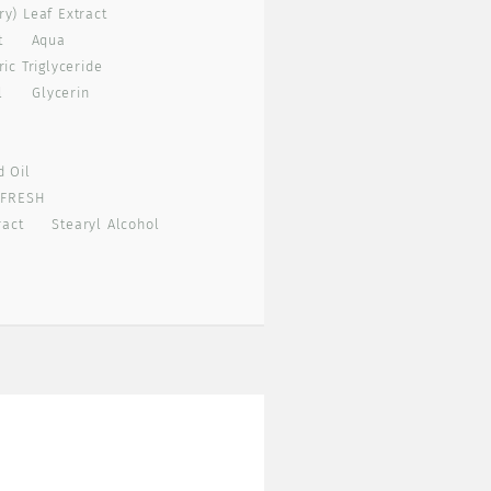
y) Leaf Extract
t
Aqua
ic Triglyceride
l
Glycerin
d Oil
 FRESH
ract
Stearyl Alcohol