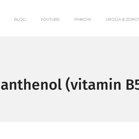
BLOG
YOUTUBE
PMKDW
URODA & ZDRO
anthenol (vitamin B