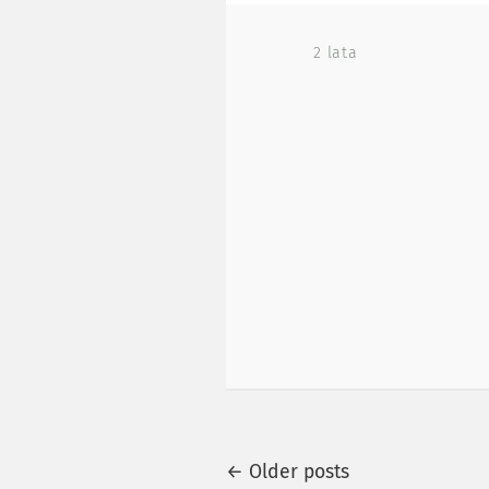
2 lata
Older
←
Older posts
Nawigacja