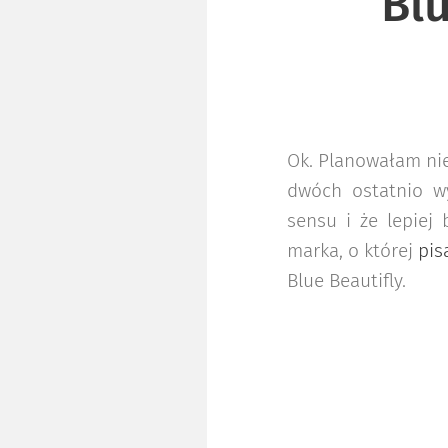
Blu
Ok. Planowałam nie
dwóch ostatnio wy
sensu i że lepiej 
marka, o której
pis
Blue Beautifly.