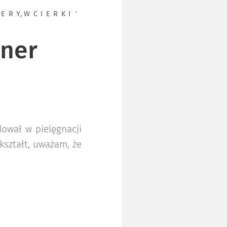
NERY
,
WCIERKI
oner
dował w pielęgnacji
okształt, uważam, że