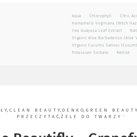
Aqua
Chlorophyll
Citric Ac
Hamamelis Virginiana (witch Haze
Ilex Guayusa Leaf Extract
Nat
Organic Aloe Barbadensis (aloe V
Organic Cucumis Sativus (cucumbe
Potassium Sorbate
RAHUA
UŁY
,
CLEAN BEAUTY
,
DENKO
,
GREEN BEAUT
PRZECZYTAĆ
,
ŻELE DO TWARZY