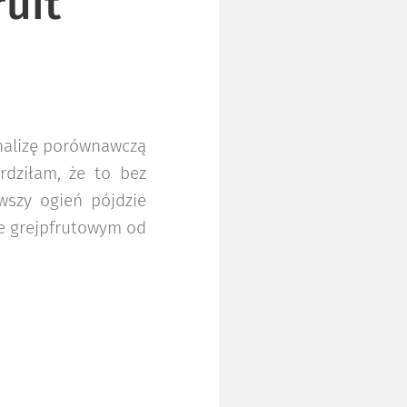
ruit
analizę porównawczą
rdziłam, że to bez
rwszy ogień pójdzie
ze grejpfrutowym od