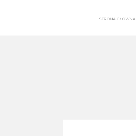
Skip
to
content
STRONA GŁÓWNA