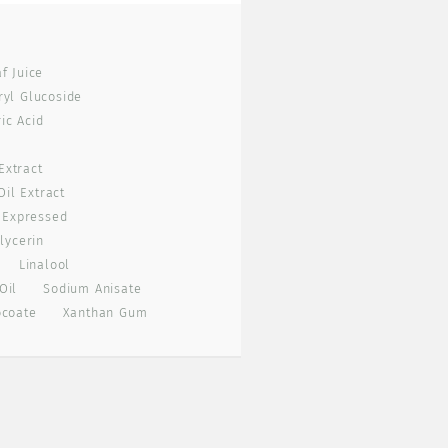
f Juice
ryl Glucoside
ric Acid
 Extract
Oil Extract
l Expressed
lycerin
Linalool
Oil
Sodium Anisate
ocoate
Xanthan Gum