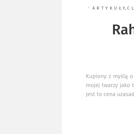
ARTYKUŁY
,
C
Rah
Kupiony z myślą o 
mojej twarzy jako t
jest to cena uzasa