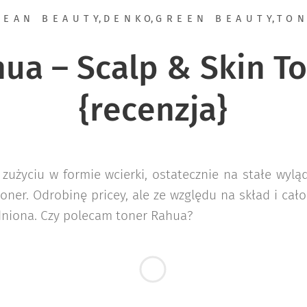
LEAN BEAUTY
,
DENKO
,
GREEN BEAUTY
,
TO
ua – Scalp & Skin T
{recenzja}
zużyciu w formie wcierki, ostatecznie na stałe wylą
oner. Odrobinę pricey, ale ze względu na skład i cał
dniona. Czy polecam toner Rahua?