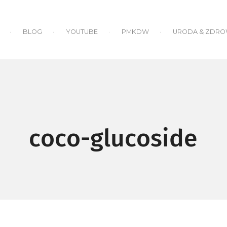
BLOG
YOUTUBE
PMKDW
URODA & ZDRO
coco-glucoside