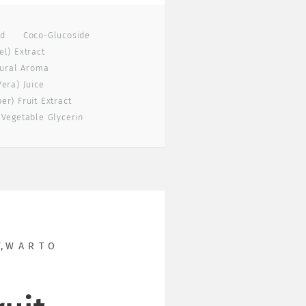
id
Coco-Glucoside
l) Extract
ural Aroma
era) Juice
r) Fruit Extract
Vegetable Glycerin
Y
,
WARTO