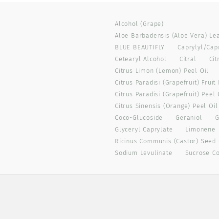
Alcohol (grape)
Aloe Barbadensis (aloe Vera) Lea
BLUE BEAUTIFLY
Caprylyl/cap
Cetearyl Alcohol
Citral
Cit
Citrus Limon (lemon) Peel Oil
Citrus Paradisi (grapefruit) Fruit
Citrus Paradisi (grapefruit) Peel 
Citrus Sinensis (orange) Peel Oi
Coco-Glucoside
Geraniol
G
Glyceryl Caprylate
Limonene
Ricinus Communis (castor) Seed 
Sodium Levulinate
Sucrose C