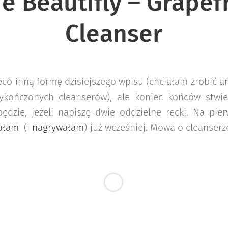
e Beautifly – Grapef
Cleanser
co inną formę dzisiejszego wpisu (chciałam zrobić 
kończonych cleanserów), ale koniec końców stwie
będzie, jeżeli napiszę dwie oddzielne recki. Na pie
ałam
(i
nagrywałam
) już wcześniej. Mowa o cleanser