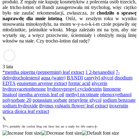
produkt. Z reguły nie kupuję kosmetyków z polecenia osób trzecich,
ale tricho-lotion od Bandi zasugerowała mi trycholog, więc ciężko
było nie zaufać rekomendacji, zwłaszcza, że
chodziło o sprawę
naprawdę dla mnie istotną
. Otóż, w zeszłym roku w wyniku
stosowania minoksydylu, na moim w-y-s-o-k-i-m czole pojawiły się
młodziutkie, jaśniutkie włoski. Mega zależało mi na tym, aby nie
wytarły się, a wręcz przeciwnie, ściemniały i obniżyły moją linię
włosów na stałe. Czy trocho-lotion dał radę?
3 lata
*mentha piperita (peppermint) leaf extract
1 2-hexanediol
7-
dehydrocholesterol
aqua (water)
BANDI
caprylyl glycol
disodium
EDTA
equisetum arvense extract
formic acid
glycerin
hydroxyacetophenone
hydroxypropyl cyclodextrin
limonene
linalool
mentha arvensis leaf oil
methyl nicotinate
phenoxyethanol
polysorbate 20
potassium sorbate
propylene glycol
sodium benzoate
sodium hydroxide
thymus vulgaris flower/ leaf extract
troxerutin
urtica dioica leaf extract
𓆰
𓆸 ᵖʳᵒᵇᵃᵇˡʸ ᵗʰᵉ ᶜᵒᵒˡᵉˢᵗ ᵇˡᵒᵍ ᵒᵘᵗ ᵗʰᵉʳᵉ ᵇᵘᵗ ᵃʳᵉ ᵘ ʳᵉᵃᵈʸ ᶠᵒʳ ᵗʰⁱˢ ᶜᵒⁿᵛᵒ𓇬