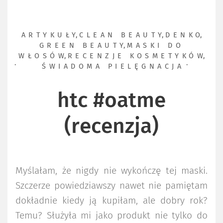
ARTYKUŁY
,
CLEAN BEAUTY
,
DENKO
,
GREEN BEAUTY
,
MASKI DO
WŁOSÓW
,
RECENZJE KOSMETYKÓW
,
ŚWIADOMA PIELĘGNACJA
htc #oatme
(recenzja)
Myślałam, że nigdy nie wykończę tej maski.
Szczerze powiedziawszy nawet nie pamiętam
dokładnie kiedy ją kupiłam, ale dobry rok?
Temu? Służyła mi jako produkt nie tylko do