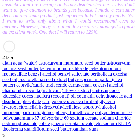
cosmetics that are average or totally disinterested me. I also don’t
want to give attention to brands just because I made a consumer
decision and some product just happened to fall into my hands. No.
I want to write only about what I would recommend even to
enemies. However, today is a great day because I managed to finish
an excellent mask. One that I will return to 120%.
2 lata
algin
aqua (water)
astrocaryum murumuru seed butter
astrocaryum
tucuma seed butter
behentrimonium chloride
behentrimonium
methosulfate
benzyl alcohol
benzyl salicylate
bertholletia excelsa
seed oil
bixa orellana seed extract
butyrospermum parkii (shea
butter)
caprylic/capric triglyceride
carrageenan
cetearyl alcohol
chamomilla recutita (matricaria) flower extract
chitosan
coco-
glucoside
cocos nucifera (coconut) oil
coumarin
dehydroacetic acid
disodium phosphate
eau)
euterpe oleracea fruit oil
glycerin
hydroxycitronellal
hydroxyethylcellulose
isopropyl alcohol
limonene
parfum/fragrance
phenyl trimethicone
polyquaternium-10
polyquaternium-37
polysorbate 60
sodium acetate
sodium chloride
sodium phosphate
sol de janeiro
sorbitan oleate
tetrasodium EDTA
theobroma grandiflorum seed butter
xanthan gum
𓆰