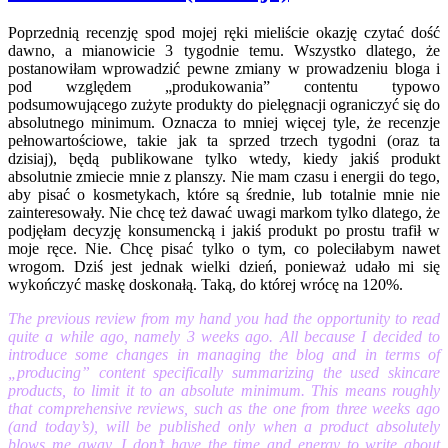
Poprzednią recenzję spod mojej ręki mieliście okazję czytać dość
dawno, a mianowicie 3 tygodnie temu. Wszystko dlatego, że
postanowiłam wprowadzić pewne zmiany w prowadzeniu bloga i
pod względem „produkowania” contentu typowo
podsumowującego zużyte produkty do pielęgnacji ograniczyć się do
absolutnego minimum. Oznacza to mniej więcej tyle, że recenzje
pełnowartościowe, takie jak ta sprzed trzech tygodni (oraz ta
dzisiaj), będą publikowane tylko wtedy, kiedy jakiś produkt
absolutnie zmiecie mnie z planszy. Nie mam czasu i energii do tego,
aby pisać o kosmetykach, które są średnie, lub totalnie mnie nie
zainteresowały. Nie chcę też dawać uwagi markom tylko dlatego, że
podjęłam decyzję konsumencką i jakiś produkt po prostu trafił w
moje ręce. Nie. Chcę pisać tylko o tym, co poleciłabym nawet
wrogom. Dziś jest jednak wielki dzień, ponieważ udało mi się
wykończyć maskę doskonałą. Taką, do której wrócę na 120%.
The previous review from my hand you had the opportunity to read
quite a while ago, namely 3 weeks ago. All because I decided to
introduce some changes in managing the blog and in terms of
„producing” content specifically summarizing the used skincare
products, to limit it to an absolute minimum. This means roughly
that comprehensive reviews, such as the one from three weeks ago
(and today’s), will be published only when a product absolutely
blows me away. I don’t have the time and energy to write about