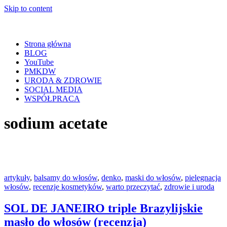
Skip to content
Strona główna
BLOG
YouTube
PMKDW
URODA & ZDROWIE
SOCIAL MEDIA
WSPÓŁPRACA
sodium acetate
artykuły
,
balsamy do włosów
,
denko
,
maski do włosów
,
pielęgnacja
włosów
,
recenzje kosmetyków
,
warto przeczytać
,
zdrowie i uroda
SOL DE JANEIRO triple Brazylijskie
masło do włosów (recenzja)