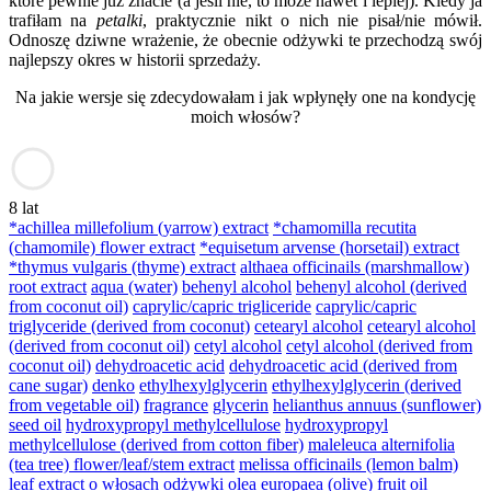
które pewnie już znacie (a jeśli nie, to może nawet i lepiej). Kiedy ja
trafiłam na
petalki
, praktycznie nikt o nich nie pisał/nie mówił.
Odnoszę dziwne wrażenie, że obecnie odżywki te przechodzą swój
najlepszy okres w historii sprzedaży.
Na jakie wersje się zdecydowałam i jak wpłynęły one na kondycję
moich włosów?
8 lat
*achillea millefolium (yarrow) extract
*chamomilla recutita
(chamomile) flower extract
*equisetum arvense (horsetail) extract
*thymus vulgaris (thyme) extract
althaea officinails (marshmallow)
root extract
aqua (water)
behenyl alcohol
behenyl alcohol (derived
from coconut oil)
caprylic/capric trigliceride
caprylic/capric
triglyceride (derived from coconut)
cetearyl alcohol
cetearyl alcohol
(derived from coconut oil)
cetyl alcohol
cetyl alcohol (derived from
coconut oil)
dehydroacetic acid
dehydroacetic acid (derived from
cane sugar)
denko
ethylhexylglycerin
ethylhexylglycerin (derived
from vegetable oil)
fragrance
glycerin
helianthus annuus (sunflower)
seed oil
hydroxypropyl methylcellulose
hydroxypropyl
methylcellulose (derived from cotton fiber)
maleleuca alternifolia
(tea tree) flower/leaf/stem extract
melissa officinails (lemon balm)
leaf extract
o włosach
odżywki
olea europaea (olive) fruit oil