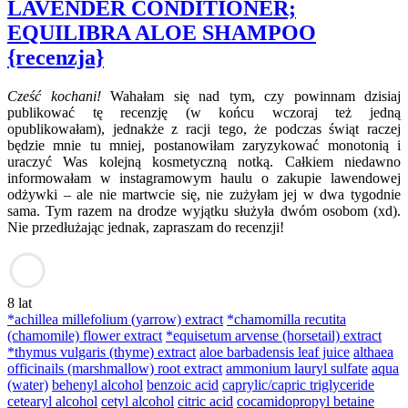
LAVENDER CONDITIONER;
EQUILIBRA ALOE SHAMPOO
{recenzja}
Cześć kochani!
Wahałam się nad tym, czy powinnam dzisiaj
publikować tę recenzję (w końcu wczoraj też jedną
opublikowałam), jednakże z racji tego, że podczas świąt raczej
będzie mnie tu mniej, postanowiłam zaryzykować monotonią i
uraczyć Was kolejną kosmetyczną notką. Całkiem niedawno
informowałam w instagramowym haulu o zakupie lawendowej
odżywki – ale nie martwcie się, nie zużyłam jej w dwa tygodnie
sama. Tym razem na drodze wyjątku służyła dwóm osobom (xd).
Nie przedłużając jednak, zapraszam do recenzji!
8 lat
*achillea millefolium (yarrow) extract
*chamomilla recutita
(chamomile) flower extract
*equisetum arvense (horsetail) extract
*thymus vulgaris (thyme) extract
aloe barbadensis leaf juice
althaea
officinails (marshmallow) root extract
ammonium lauryl sulfate
aqua
(water)
behenyl alcohol
benzoic acid
caprylic/capric triglyceride
cetearyl alcohol
cetyl alcohol
citric acid
cocamidopropyl betaine