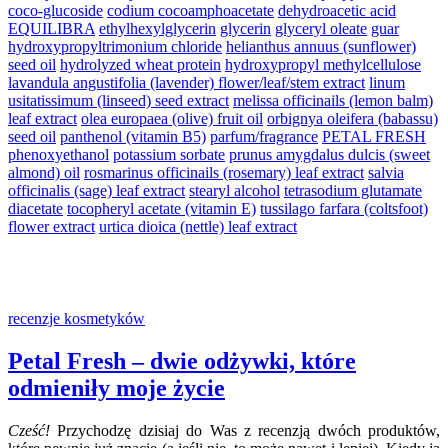
coco-glucoside
codium cocoamphoacetate
dehydroacetic acid
EQUILIBRA
ethylhexylglycerin
glycerin
glyceryl oleate
guar
hydroxypropyltrimonium chloride
helianthus annuus (sunflower)
seed oil
hydrolyzed wheat protein
hydroxypropyl methylcellulose
lavandula angustifolia (lavender) flower/leaf/stem extract
linum
usitatissimum (linseed) seed extract
melissa officinails (lemon balm)
leaf extract
olea europaea (olive) fruit oil
orbignya oleifera (babassu)
seed oil
panthenol (vitamin B5)
parfum/fragrance
PETAL FRESH
phenoxyethanol
potassium sorbate
prunus amygdalus dulcis (sweet
almond) oil
rosmarinus officinails (rosemary) leaf extract
salvia
officinalis (sage) leaf extract
stearyl alcohol
tetrasodium glutamate
diacetate
tocopheryl acetate (vitamin E)
tussilago farfara (coltsfoot)
flower extract
urtica dioica (nettle) leaf extract
recenzje kosmetyków
Petal Fresh – dwie odżywki, które
odmieniły moje życie
Cześć!
Przychodzę dzisiaj do Was z recenzją dwóch produktów,