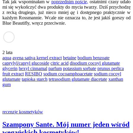
Tak jak wspominałam w
poprzednim poście,
ostatnimi czasy udało
mi się wykończyć dwa produkty do mycia twarzy. Dziś przychodzę
z recką drugiego, już nieco mniej
ąę
i dostępnego praktycznie w
każdym Rossmannie. Wcale nie oznacza to, że jest jakiś gorszy od
Blue Beautifly, wręcz przeciwnie.
2 lata
aqua
avena sativa kernel extract
betaine
bodium benzoate
caprylyl/capryl glucoside
citric acid
disodium cocoyl glutamate
glycerin
hexyl cinnamal
parfum
potassium sorbate
prunus perlica
fruit extract
RESIBO
sodium cocoamphoacetate
sodium cocoyl
glutamate
tapioka starch
tetrasodium glutamate diacetate
xanthan
gum
recenzje kosmetyków
Szampony Sante. Mój numer jeden wśród
wegańskich kosmetyków!