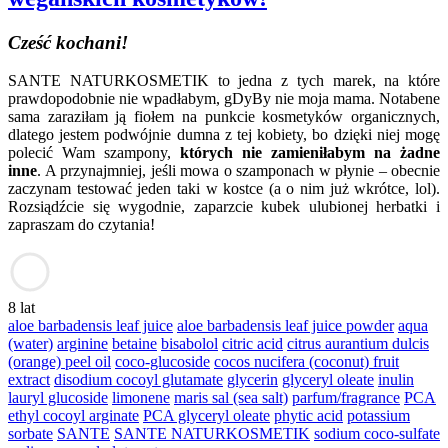
Cześć kochani!
SANTE NATURKOSMETIK to jedna z tych marek, na które
prawdopodobnie nie wpadłabym, gDyBy nie moja mama. Notabene
sama zaraziłam ją fiołem na punkcie kosmetyków organicznych,
dlatego jestem podwójnie dumna z tej kobiety, bo dzięki niej mogę
polecić Wam szampony,
których nie zamieniłabym na żadne
inne
. A przynajmniej, jeśli mowa o szamponach w płynie – obecnie
zaczynam testować jeden taki w kostce (a o nim już wkrótce, lol).
Rozsiądźcie się wygodnie, zaparzcie kubek ulubionej herbatki i
zapraszam do czytania!
8 lat
aloe barbadensis leaf juice
aloe barbadensis leaf juice powder
aqua
(water)
arginine
betaine
bisabolol
citric acid
citrus aurantium dulcis
(orange) peel oil
coco-glucoside
cocos nucifera (coconut) fruit
extract
disodium cocoyl glutamate
glycerin
glyceryl oleate
inulin
lauryl glucoside
limonene
maris sal (sea salt)
parfum/fragrance
PCA
ethyl cocoyl arginate
PCA glyceryl oleate
phytic acid
potassium
sorbate
SANTE
SANTE NATURKOSMETIK
sodium coco-sulfate