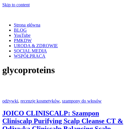
Skip to content
Strona główna
BLOG
YouTube
PMKDW
URODA & ZDROWIE
SOCIAL MEDIA
WSPÓŁPRACA
glycoproteins
odżywki
,
recenzje kosmetyków
,
szampony do włosów
JOICO CLINISCALP: Szampon
Cliniscalp Purifying Scalp Cleanse CT &
Odżywka Cliniscalp Balancing Scalp