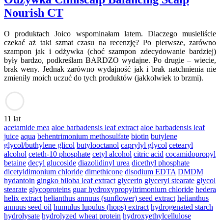
Nourish CT
O produktach Joico wspominałam latem. Dlaczego musieliście
czekać aż taki szmat czasu na recenzję? Po pierwsze, zarówno
szampon jak i odżywka (choć szampon zdecydowanie bardziej)
były bardzo, podkreślam BARDZO wydajne. Po drugie – wiecie,
brak weny. Jednak zarówno wydajność jak i brak natchnienia nie
zmieniły moich uczuć do tych produktów (jakkolwiek to brzmi).
11 lat
acetamide mea
aloe barbadensis leaf extract
aloe barbadensis leaf
juice
aqua
behentrimonium methosulfate
biotin
butylene
glycol/buthylene glicol
butylooctanol
caprylyl glycol
cetearyl
alcohol
ceteth-10 phosphate
cetyl alcohol
citric acid
cocamidopropyl
betaine
decyl glucoside
diazolidinyl urea
dicethyl phosphate
dicetyldimonium chloride
dimethicone
disodium EDTA
DMDM
hydantoin
gingko biloba leaf extract
glycerin
glyceryl stearate
glycol
stearate
glycoproteins
guar hydroxypropyltrimonium chloride
hedera
helix extract
helianthus annuus (sunflower) seed extract
helianthus
annuus seed oil
humulus lupulus (hops) extract
hydrogenated starch
hydrolysate
hydrolyzed wheat protein
hydroxyethylcellulose