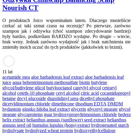
Nourish CT
O produktach Joico wspominałam latem. Dlaczego musieliście
czekać aż taki szmat czasu na recenzję? Po pierwsze, zarówno
szampon jak i odżywka (choć szampon zdecydowanie bardziej)
były bardzo, podkreślam BARDZO wydajne. Po drugie – wiecie,
brak weny. Jednak zarówno wydajność jak i brak natchnienia nie
zmieniły moich uczuć do tych produktów (jakkolwiek to brzmi).
11 lat
acetamide mea
aloe barbadensis leaf extract
aloe barbadensis leaf
juice
aqua
behentrimonium methosulfate
biotin
butylene
glycol/buthylene glicol
butylooctanol
caprylyl glycol
cetearyl
alcohol
ceteth-10 phosphate
cetyl alcohol
citric acid
cocamidopropyl
betaine
decyl glucoside
diazolidinyl urea
dicethyl phosphate
dicetyldimonium chloride
dimethicone
disodium EDTA
DMDM
hydantoin
gingko biloba leaf extract
glycerin
glyceryl stearate
glycol
stearate
glycoproteins
guar hydroxypropyltrimonium chloride
hedera
helix extract
helianthus annuus (sunflower) seed extract
helianthus
annuus seed oil
humulus lupulus (hops) extract
hydrogenated starch
hydrolysate
hydrolyzed wheat protein
hydroxyethylcellulose