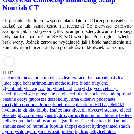
Nourish CT
O produktach Joico wspominałam latem. Dlaczego musieliście
czekać aż taki szmat czasu na recenzję? Po pierwsze, zarówno
szampon jak i odżywka (choć szampon zdecydowanie bardziej)
były bardzo, podkreślam BARDZO wydajne. Po drugie – wiecie,
brak weny. Jednak zarówno wydajność jak i brak natchnienia nie
zmieniły moich uczuć do tych produktów (jakkolwiek to brzmi).
11 lat
acetamide mea
aloe barbadensis leaf extract
aloe barbadensis leaf
juice
aqua
behentrimonium methosulfate
biotin
butylene
glycol/buthylene glicol
butylooctanol
caprylyl glycol
cetearyl
alcohol
ceteth-10 phosphate
cetyl alcohol
citric acid
cocamidopropyl
betaine
decyl glucoside
diazolidinyl urea
dicethyl phosphate
dicetyldimonium chloride
dimethicone
disodium EDTA
DMDM
hydantoin
gingko biloba leaf extract
glycerin
glyceryl stearate
glycol
stearate
glycoproteins
guar hydroxypropyltrimonium chloride
hedera
helix extract
helianthus annuus (sunflower) seed extract
helianthus
annuus seed oil
humulus lupulus (hops) extract
hydrogenated starch
hydrolysate
hydrolyzed wheat protein
hydroxyethylcellulose