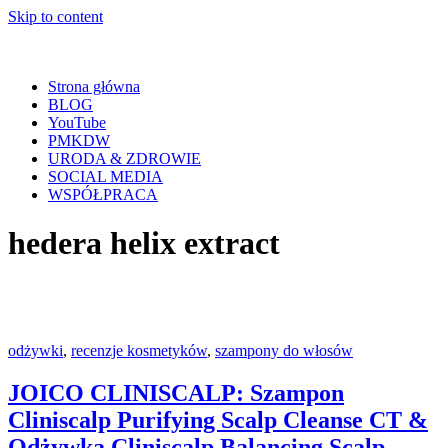
Skip to content
Strona główna
BLOG
YouTube
PMKDW
URODA & ZDROWIE
SOCIAL MEDIA
WSPÓŁPRACA
hedera helix extract
odżywki
,
recenzje kosmetyków
,
szampony do włosów
JOICO CLINISCALP: Szampon
Cliniscalp Purifying Scalp Cleanse CT &
Odżywka Cliniscalp Balancing Scalp