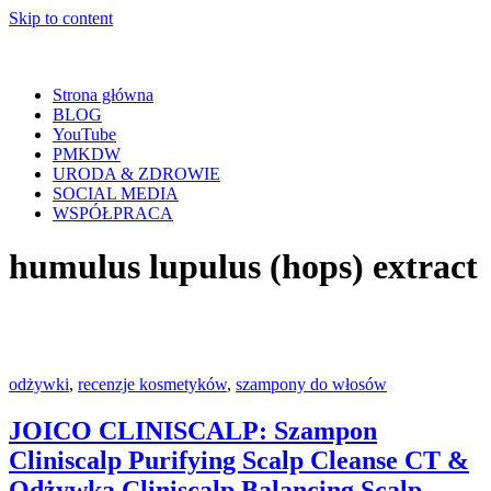
Skip to content
Strona główna
BLOG
YouTube
PMKDW
URODA & ZDROWIE
SOCIAL MEDIA
WSPÓŁPRACA
humulus lupulus (hops) extract
odżywki
,
recenzje kosmetyków
,
szampony do włosów
JOICO CLINISCALP: Szampon
Cliniscalp Purifying Scalp Cleanse CT &
Odżywka Cliniscalp Balancing Scalp