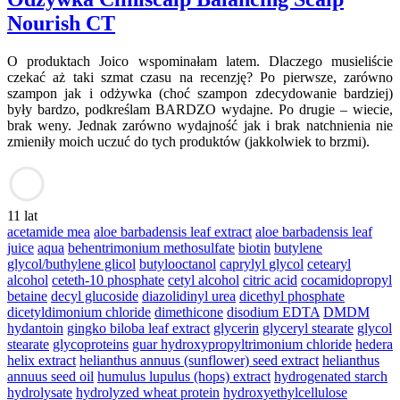
Nourish CT
O produktach Joico wspominałam latem. Dlaczego musieliście
czekać aż taki szmat czasu na recenzję? Po pierwsze, zarówno
szampon jak i odżywka (choć szampon zdecydowanie bardziej)
były bardzo, podkreślam BARDZO wydajne. Po drugie – wiecie,
brak weny. Jednak zarówno wydajność jak i brak natchnienia nie
zmieniły moich uczuć do tych produktów (jakkolwiek to brzmi).
11 lat
acetamide mea
aloe barbadensis leaf extract
aloe barbadensis leaf
juice
aqua
behentrimonium methosulfate
biotin
butylene
glycol/buthylene glicol
butylooctanol
caprylyl glycol
cetearyl
alcohol
ceteth-10 phosphate
cetyl alcohol
citric acid
cocamidopropyl
betaine
decyl glucoside
diazolidinyl urea
dicethyl phosphate
dicetyldimonium chloride
dimethicone
disodium EDTA
DMDM
hydantoin
gingko biloba leaf extract
glycerin
glyceryl stearate
glycol
stearate
glycoproteins
guar hydroxypropyltrimonium chloride
hedera
helix extract
helianthus annuus (sunflower) seed extract
helianthus
annuus seed oil
humulus lupulus (hops) extract
hydrogenated starch
hydrolysate
hydrolyzed wheat protein
hydroxyethylcellulose