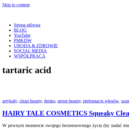
Skip to content
Strona główna
BLOG
YouTube
PMKDW
URODA & ZDROWIE
SOCIAL MEDIA
WSPÓŁPRACA
tartaric acid
artykuły
,
clean beauty
,
denko
,
green beauty
,
pielęgnacja włosów
,
sza
HAIRY TALE COSMETICS Squeaky Clean – 
W pewnym momencie swojego bezsensownego życia (by nadać mu sen