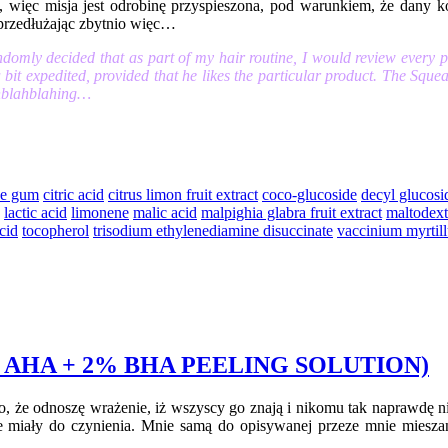
 więc misja jest odrobinę przyspieszona, pod warunkiem, że dany k
przedłużając zbytnio więc…
ndomly decided that as part of my hair routine, I would review every 
a bit expedited, provided that he likes the particular product. The Sque
lahblahblahing…
se gum
citric acid
citrus limon fruit extract
coco-glucoside
decyl glucosi
lactic acid
limonene
malic acid
malpighia glabra fruit extract
maltodext
acid
tocopherol
trisodium ethylenediamine disuccinate
vaccinium myrtillu
AHA + 2% BHA PEELING SOLUTION)
go, że odnoszę wrażenie, iż wszyscy go znają i nikomu tak naprawdę 
 miały do czynienia. Mnie samą do opisywanej przeze mnie miesz