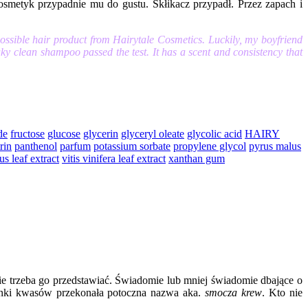
osmetyk przypadnie mu do gustu. Skłikacz przypadł. Przez zapach i
possible hair product from Hairytale Cosmetics. Luckily, my boyfriend
aky clean shampoo passed the test. It has a scent and consistency that
de
fructose
glucose
glycerin
glyceryl oleate
glycolic acid
HAIRY
rin
panthenol
parfum
potassium sorbate
propylene glycol
pyrus malus
s leaf extract
vitis vinifera leaf extract
xanthan gum
nie trzeba go przedstawiać. Świadomie lub mniej świadomie dbające o
anki kwasów przekonała potoczna nazwa aka.
smocza krew
. Kto nie