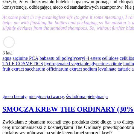
złożyło, że w finiszowaniu butelek i opakowań pomaga mi chłopak,
konsystencję, odbiegającą nieco od standardowych szamponów. Nie 
At some point in my meaningless life (to give it some meaning), I ra
helps me with finishing the bottles and packaging, so the mission is 
slightly deviates from the standard shampoos. So, without further b
3 lata
aqua
arginine PCA
babassu oil polyglyceryl-4 esters
cellulose
cellulo
TALE COSMETICS
hydrogenated vegetable glycerides citrate
inulin
fruit extract
saccharum officinarum extract
sodium levulinate
tartaric 
green beauty
,
pielęgnacja twarzy
,
świadoma pielęgnacja
SMOCZA KREW THE ORDINARY (30% 
Zwlekałam z pisaniem recenzji tego produktu dość długo, a to dlate
cerę urodomaniaczki z kosmetykami The Ordinary prawdopodobnie
chciałby wypróbować na sobie legendarnej smoczej krwi?