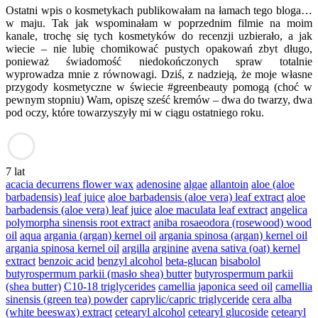
Ostatni wpis o kosmetykach publikowałam na łamach tego bloga…
w maju. Tak jak wspominałam w poprzednim filmie na moim
kanale, trochę się tych kosmetyków do recenzji uzbierało, a jak
wiecie – nie lubię chomikować pustych opakowań zbyt długo,
ponieważ świadomość niedokończonych spraw totalnie
wyprowadza mnie z równowagi. Dziś, z nadzieją, że moje własne
przygody kosmetyczne w świecie #greenbeauty pomogą (choć w
pewnym stopniu) Wam, opiszę sześć kremów – dwa do twarzy, dwa
pod oczy, które towarzyszyły mi w ciągu ostatniego roku.
7 lat
acacia decurrens flower wax
adenosine
algae
allantoin
aloe (aloe
barbadensis) leaf juice
aloe barbadensis (aloe vera) leaf extract
aloe
barbadensis (aloe vera) leaf juice
aloe maculata leaf extract
angelica
polymorpha sinensis root extract
aniba rosaeodora (rosewood) wood
oil
aqua
argania (argan) kernel oil
argania spinosa (argan) kernel oil
argania spinosa kernel oil
argilla
arginine
avena sativa (oat) kernel
extract
benzoic acid
benzyl alcohol
beta-glucan
bisabolol
butyrospermum parkii (masło shea) butter
butyrospermum parkii
(shea butter)
C10-18 triglycerides
camellia japonica seed oil
camellia
sinensis (green tea) powder
caprylic/capric triglyceride
cera alba
(white beeswax) extract
cetearyl alcohol
cetearyl glucoside
cetearyl