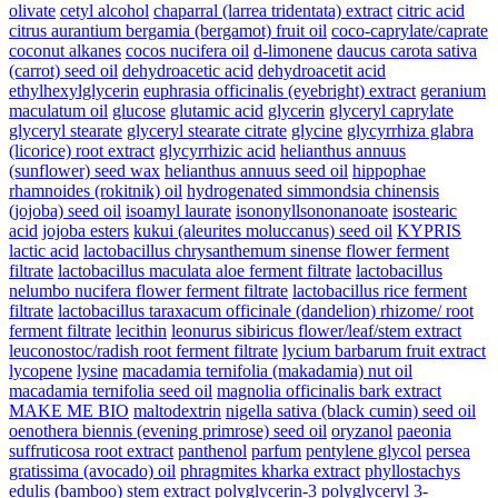
olivate
cetyl alcohol
chaparral (larrea tridentata) extract
citric acid
citrus aurantium bergamia (bergamot) fruit oil
coco-caprylate/caprate
coconut alkanes
cocos nucifera oil
d-limonene
daucus carota sativa
(carrot) seed oil
dehydroacetic acid
dehydroacetit acid
ethylhexylglycerin
euphrasia officinalis (eyebright) extract
geranium
maculatum oil
glucose
glutamic acid
glycerin
glyceryl caprylate
glyceryl stearate
glyceryl stearate citrate
glycine
glycyrrhiza glabra
(licorice) root extract
glycyrrhizic acid
helianthus annuus
(sunflower) seed wax
helianthus annuus seed oil
hippophae
rhamnoides (rokitnik) oil
hydrogenated simmondsia chinensis
(jojoba) seed oil
isoamyl laurate
isononyllsononanoate
isostearic
acid
jojoba esters
kukui (aleurites moluccanus) seed oil
KYPRIS
lactic acid
lactobacillus chrysanthemum sinense flower ferment
filtrate
lactobacillus maculata aloe ferment filtrate
lactobacillus
nelumbo nucifera flower ferment filtrate
lactobacillus rice ferment
filtrate
lactobacillus taraxacum officinale (dandelion) rhizome/ root
ferment filtrate
lecithin
leonurus sibiricus flower/leaf/stem extract
leuconostoc/radish root ferment filtrate
lycium barbarum fruit extract
lycopene
lysine
macadamia ternifolia (makadamia) nut oil
macadamia ternifolia seed oil
magnolia officinalis bark extract
MAKE ME BIO
maltodextrin
nigella sativa (black cumin) seed oil
oenothera biennis (evening primrose) seed oil
oryzanol
paeonia
suffruticosa root extract
panthenol
parfum
pentylene glycol
persea
gratissima (avocado) oil
phragmites kharka extract
phyllostachys
edulis (bamboo) stem extract
polyglycerin-3
polyglyceryl 3-